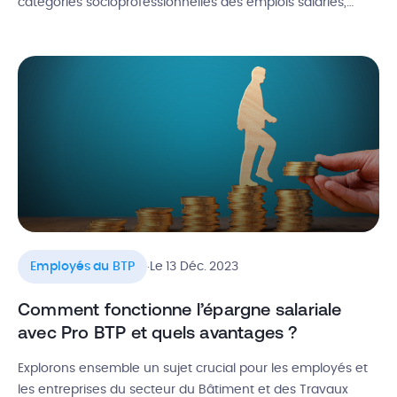
catégories socioprofessionnelles des emplois salariés,
applicable aux secteurs privés et publics (PCS ESE).
L’objectif principal de cette nomenclature PCS est de
classer les individus selon leur profession et leur position
hiérarchique pour faciliter l’analyse statistique. En tant
qu’employeur, il est essentiel de […]
.
Employés du BTP
Le 13 Déc. 2023
Comment fonctionne l’épargne salariale
avec Pro BTP et quels avantages ?
Explorons ensemble un sujet crucial pour les employés et
les entreprises du secteur du Bâtiment et des Travaux