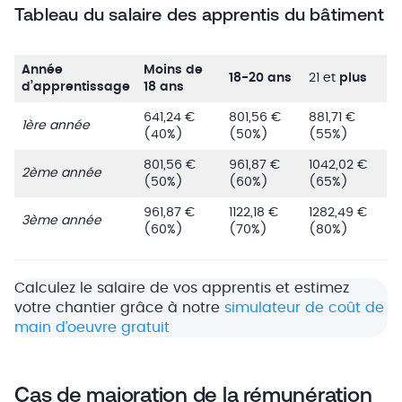
Tableau du salaire des apprentis du bâtiment
Année
Moins de
18-20 ans
21 et
plus
d’apprentissage
18 ans
641,24 €
801,56 €
881,71 €
1ère année
(40%)
(50%)
(55%)
801,56 €
961,87 €
1042,02 €
2ème année
(50%)
(60%)
(65%)
961,87 €
1122,18 €
1282,49 €
3ème année
(60%)
(70%)
(80%)
Calculez le salaire de vos apprentis et estimez
votre chantier grâce à notre
simulateur de coût de
main d’oeuvre gratuit
Cas de majoration de la rémunération