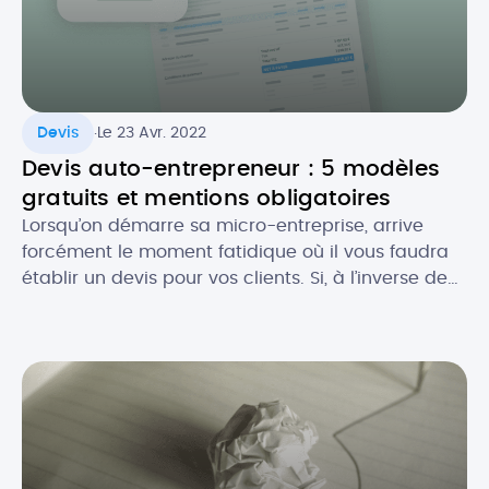
.
Devis
Le 23 Avr. 2022
Devis auto-entrepreneur : 5 modèles
gratuits et mentions obligatoires
Lorsqu’on démarre sa micro-entreprise, arrive
forcément le moment fatidique où il vous faudra
établir un devis pour vos clients. Si, à l’inverse de
la facture, le devis n’est pas toujours obligatoire,
celui-ci est souvent recommandé, notamment
pour se couvrir au niveau légal. Comment faire un
devis en tant que micro-entrepreneur ? Que doit-
il contenir au niveau […]