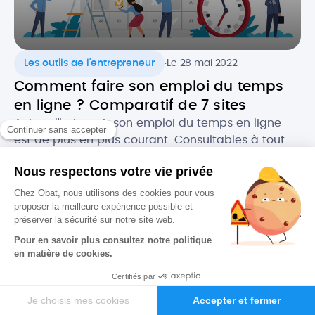
.
Les outils de l'entrepreneur
Le 28 mai 2022
Comment faire son emploi du temps
en ligne ? Comparatif de 7 sites
Aujourd’hui, avoir son emploi du temps en ligne
est de plus en plus courant. Consultables à tout
moment sur tous supports, ces agendas
dématérialisés permettent d’avoir constamment
sous la main ses rendez-vous et les évènements
importants, notamment dans un cadre
professionnel. Alors, quels sont les atouts de
l’agenda numérique ? Quels logiciels utiliser pour
faire […]