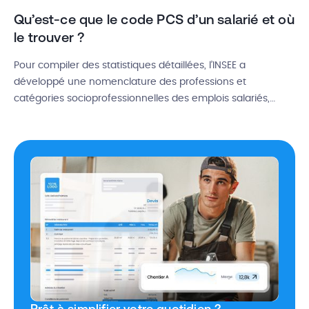
Qu’est-ce que le code PCS d’un salarié et où
le trouver ?
Pour compiler des statistiques détaillées, l’INSEE a
développé une nomenclature des professions et
catégories socioprofessionnelles des emplois salariés,
applicable aux secteurs privés et publics (PCS ESE).
L’objectif principal de cette nomenclature PCS est de
classer les individus selon leur profession et leur position
hiérarchique pour faciliter l’analyse statistique. En tant
qu’employeur, il est essentiel de […]
Prêt à simplifier votre quotidien ?