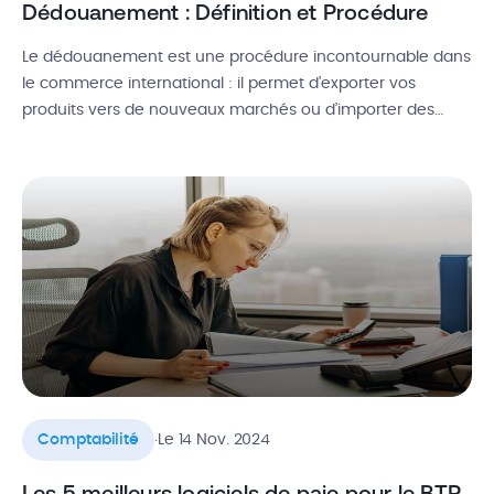
Dédouanement : Définition et Procédure
Le dédouanement est une procédure incontournable dans
le commerce international : il permet d’exporter vos
produits vers de nouveaux marchés ou d’importer des
matières premières essentielles à votre activité. Mais entre
les documents à fournir, les taxes à régler et les normes à
respecter, le dédouanement est un processus qui semble
encore opaque à beaucoup […]
.
Comptabilité
Le 14 Nov. 2024
Les 5 meilleurs logiciels de paie pour le BTP