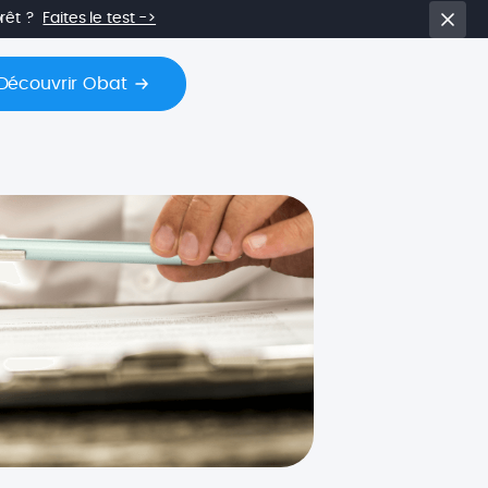
prêt ?
Faites le test ->
Découvrir Obat