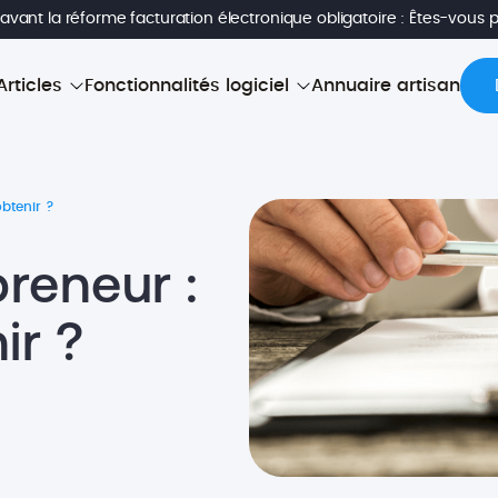
avant la réforme facturation électronique obligatoire : Êtes-vous 
Articles
Fonctionnalités logiciel
Annuaire artisan
btenir ?
reneur :
ir ?