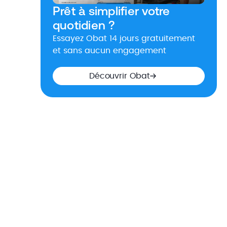
Prêt à simplifier votre
quotidien ?
Essayez Obat 14 jours gratuitement
et sans aucun engagement
Découvrir Obat