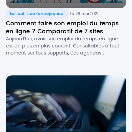
.
Les outils de l'entrepreneur
Le 28 mai 2022
Comment faire son emploi du temps
en ligne ? Comparatif de 7 sites
Aujourd’hui, avoir son emploi du temps en ligne
est de plus en plus courant. Consultables à tout
moment sur tous supports, ces agendas
dématérialisés permettent d’avoir constamment
sous la main ses rendez-vous et les évènements
importants, notamment dans un cadre
professionnel. Alors, quels sont les atouts de
l’agenda numérique ? Quels logiciels utiliser pour
faire […]