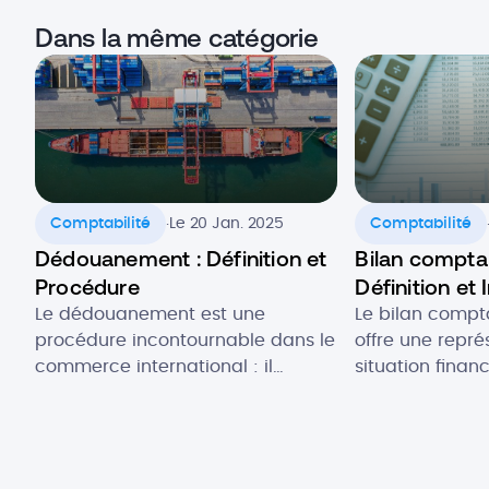
Dans la même catégorie
.
Comptabilité
Le 20 Jan. 2025
Comptabilité
Dédouanement : Définition et
Bilan comptab
Procédure
Définition et 
Le dédouanement est une
Le bilan compt
procédure incontournable dans le
offre une repré
commerce international : il
situation finan
permet d’exporter vos produits
structure pour 
vers de nouveaux marchés ou
comptable spéc
d’importer des matières
que pilier centr
premières essentielles à votre
comptabilité, i