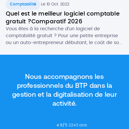
.
Comptabilité
Le 10 Oct. 2022
Quel est le meilleur logiciel comptable
gratuit ?Comparatif 2026
Vous êtes à la recherche d’un logiciel de
comptabilité gratuit ? Pour une petite entreprise
ou un auto-entrepreneur débutant, le coût de son
futur logiciel comptable peut être un critère
important. Heureusement, il existe des logiciels
gratuits qui proposent des fonctionnalités aussi
intéressantes, ou presque, que les outils payants.
Nous accompagnons les
Dans cet article, nous vous donnons […]
professionnels du BTP dans la
gestion et la digitalisation de leur
activité.
4.9
/5
2243
avis