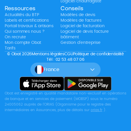
Logiciel chauffagiste
Ressources
Conseils
Actualités du BTP
Modèles de devis
Labels et certifications
Modèles de factures
Portail travaux & artisans
Logiciel de facturation
Qui sommes nous ?
Logiciel de devis facture
On recrute
bâtiment
Mon compte Obat
Gestion d’entreprise
Tarifs
© Obat 2026
Mentions légales
CGU
Politique de confidentialité
Tél : 02 53 48 07 06
France
Obat est enregistré en qualité mandataire non-exclusif en opérations
de banque et en services de paiement (MOBSP) sous le numéro
24005062 auprès de l’ORIAS (Organisme pour le registre des
intermédiaires en Assurances, plus de détails sur
orias.fr
).