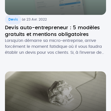
.
Devis
Le 23 Avr. 2022
Devis auto-entrepreneur : 5 modèles
gratuits et mentions obligatoires
Lorsqu’on démarre sa micro-entreprise, arrive
forcément le moment fatidique où il vous faudra
établir un devis pour vos clients. Si, à l’inverse de
la facture, le devis n’est pas toujours obligatoire,
celui-ci est souvent recommandé, notamment
pour se couvrir au niveau légal. Comment faire un
devis en tant que micro-entrepreneur ? Que doit-
il contenir au niveau […]