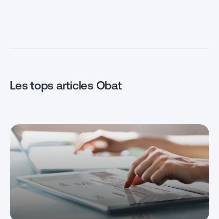
activité. Mais entre les documents
obligation annu
à fournir, les taxes à régler et les
les sociétés. M
normes à respecter, le
jeune créateur d
dédouanement est un processus
être difficile 
qui semble encore opaque à
ce document da
beaucoup […]
[…]
Les tops articles Obat