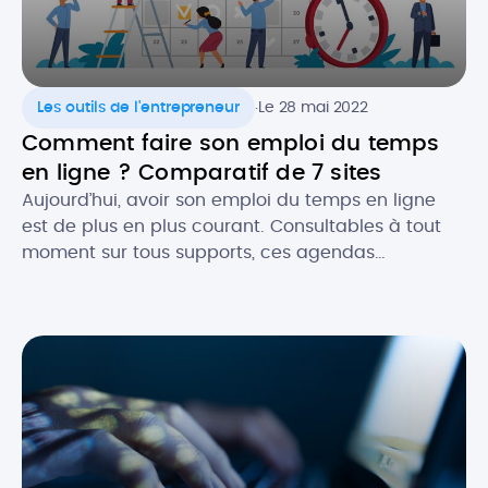
.
Les outils de l'entrepreneur
Le 28 mai 2022
Comment faire son emploi du temps
en ligne ? Comparatif de 7 sites
Aujourd’hui, avoir son emploi du temps en ligne
est de plus en plus courant. Consultables à tout
moment sur tous supports, ces agendas
dématérialisés permettent d’avoir constamment
sous la main ses rendez-vous et les évènements
importants, notamment dans un cadre
professionnel. Alors, quels sont les atouts de
l’agenda numérique ? Quels logiciels utiliser pour
faire […]