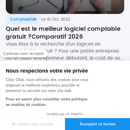
.
Comptabilité
Le 10 Oct. 2022
Quel est le meilleur logiciel comptable
gratuit ?Comparatif 2026
Vous êtes à la recherche d’un logiciel de
comptabilité gratuit ? Pour une petite entreprise
ou un auto-entrepreneur débutant, le coût de son
futur logiciel comptable peut être un critère
important. Heureusement, il existe des logiciels
gratuits qui proposent des fonctionnalités aussi
intéressantes, ou presque, que les outils payants.
Nous accompagnons les
Dans cet article, nous vous donnons […]
professionnels du BTP dans la
gestion et la digitalisation de leur
activité.