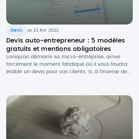
.
Devis
Le 23 Avr. 2022
Devis auto-entrepreneur : 5 modèles
gratuits et mentions obligatoires
Lorsqu’on démarre sa micro-entreprise, arrive
forcément le moment fatidique où il vous faudra
établir un devis pour vos clients. Si, à l’inverse de
la facture, le devis n’est pas toujours obligatoire,
celui-ci est souvent recommandé, notamment
pour se couvrir au niveau légal. Comment faire un
devis en tant que micro-entrepreneur ? Que doit-
il contenir au niveau […]