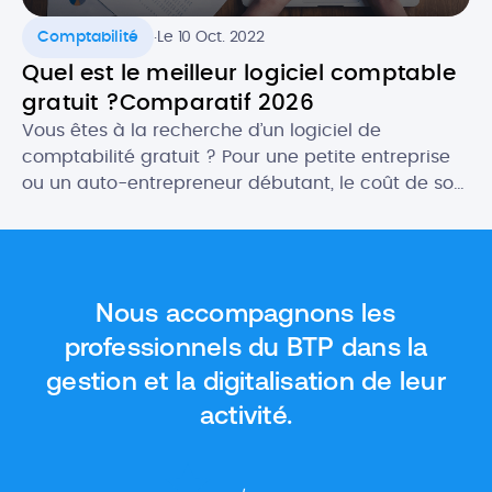
.
Comptabilité
Le 10 Oct. 2022
Quel est le meilleur logiciel comptable
gratuit ?Comparatif 2026
Vous êtes à la recherche d’un logiciel de
comptabilité gratuit ? Pour une petite entreprise
ou un auto-entrepreneur débutant, le coût de son
futur logiciel comptable peut être un critère
important. Heureusement, il existe des logiciels
gratuits qui proposent des fonctionnalités aussi
intéressantes, ou presque, que les outils payants.
Nous accompagnons les
Dans cet article, nous vous donnons […]
professionnels du BTP dans la
gestion et la digitalisation de leur
activité.