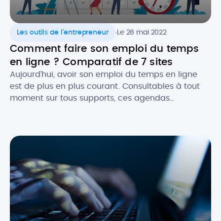
.
Les outils de l'entrepreneur
Le 28 mai 2022
Comment faire son emploi du temps
en ligne ? Comparatif de 7 sites
Aujourd’hui, avoir son emploi du temps en ligne
est de plus en plus courant. Consultables à tout
moment sur tous supports, ces agendas
dématérialisés permettent d’avoir constamment
sous la main ses rendez-vous et les évènements
importants, notamment dans un cadre
professionnel. Alors, quels sont les atouts de
l’agenda numérique ? Quels logiciels utiliser pour
faire […]