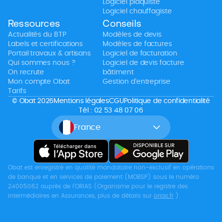
Logiciel plaquiste
Logiciel chauffagiste
Ressources
Conseils
Actualités du BTP
Modèles de devis
Labels et certifications
Modèles de factures
Portail travaux & artisans
Logiciel de facturation
Qui sommes nous ?
Logiciel de devis facture
On recrute
bâtiment
Mon compte Obat
Gestion d’entreprise
Tarifs
© Obat 2026
Mentions légales
CGU
Politique de confidentialité
Tél : 02 53 48 07 06
France
Obat est enregistré en qualité mandataire non-exclusif en opérations
de banque et en services de paiement (MOBSP) sous le numéro
24005062 auprès de l’ORIAS (Organisme pour le registre des
intermédiaires en Assurances, plus de détails sur
orias.fr
).