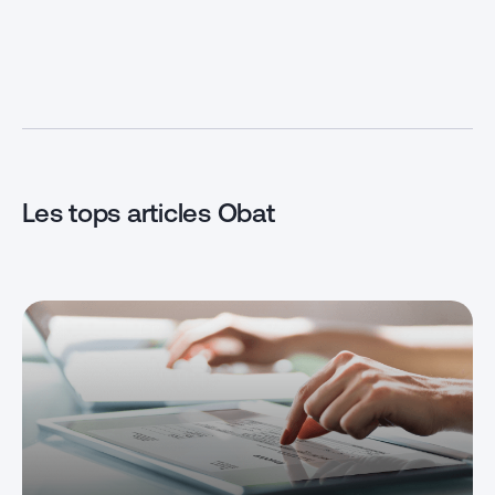
déclaré, avec 
entreprise. Alors, qu’est-ce qu’une
ne surtout pas 
créance client exactement?
retard peut coû
Comment est-elle comptabilisée
majoration, san
et quels sont les moyens pour
intérêts. Dans c
obtenir le recouvrement ? On fait
le point dans cet article.
Définition […]
Les tops articles Obat