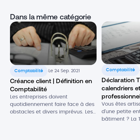
Dans la même catégorie
.
Comptabilité
Comptabilité
Le 24 Sep. 2021
Déclaration T
Créance client | Définition en
calendriers et
Comptabilité
professionne
Les entreprises doivent
Vous êtes artis
quotidiennement faire face à des
d’une petite en
obstacles et divers imprévus. Les
bâtiment ? La 
créances clients en font partie et
sujet à prendre
peuvent impacter la situation
même le tout 
comptable et financière d’une