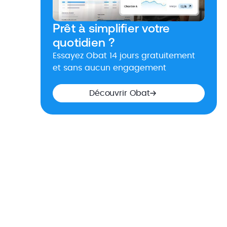
Prêt à simplifier votre
quotidien ?
Essayez Obat 14 jours gratuitement
et sans aucun engagement
Découvrir Obat