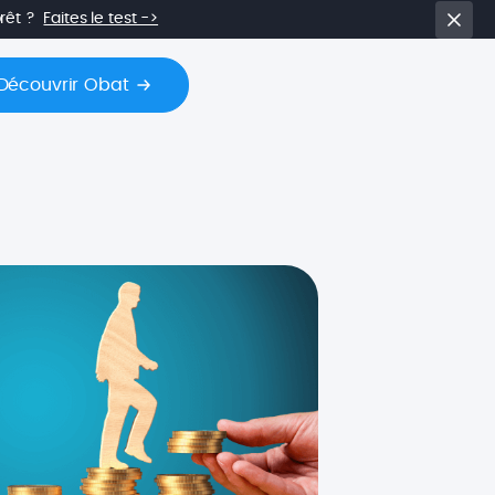
prêt ?
Faites le test ->
Découvrir Obat