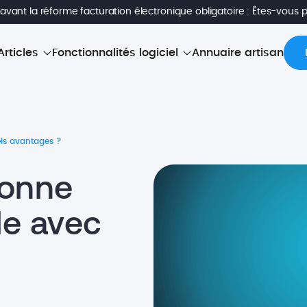
avant la réforme facturation électronique obligatoire : Êtes-vous 
Articles
Fonctionnalités logiciel
Annuaire artisan
els avantages ?
ionne
le avec