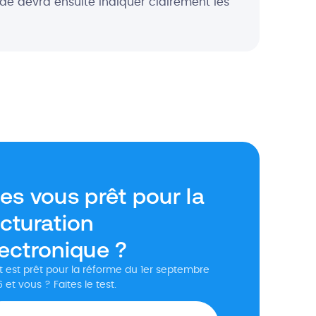
olde devra ensuite indiquer clairement les
es vous prêt pour la
cturation
lectronique ?
 est prêt pour la réforme du 1er septembre
 et vous ? Faites le test.