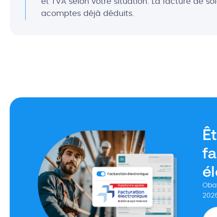
et TVA selon votre situation. La facture de s
acomptes déjà déduits.
Êt
fa
é
Obat
2026