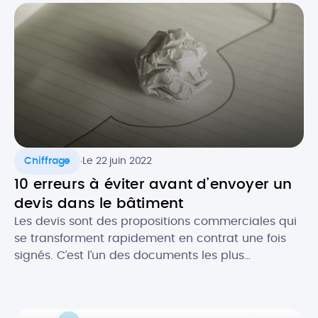
devis en tant que micro-entrepreneur ? Que doit-
il contenir au niveau […]
.
Chiffrage
Le 22 juin 2022
10 erreurs à éviter avant d’envoyer un
devis dans le bâtiment
Les devis sont des propositions commerciales qui
se transforment rapidement en contrat une fois
signés. C’est l’un des documents les plus
importants pour les professionnels du bâtiment. Le
devis est gage de l’image de votre activité et c’est
souvent le premier contact que vous aurez avec