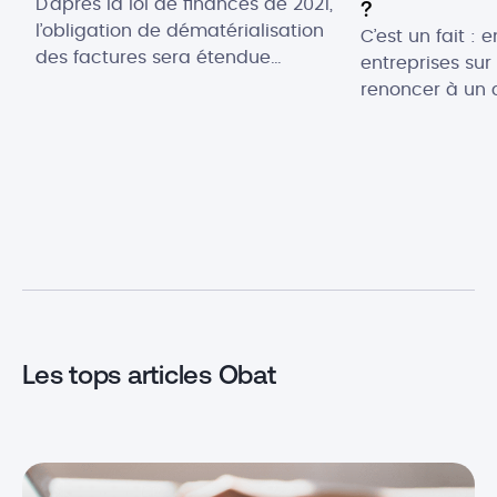
?
D’après la loi de finances de 2021,
l’obligation de dématérialisation
C’est un fait : 
des factures sera étendue
entreprises sur
progressivement aux entreprises
renoncer à un 
du secteur privé d’ici à juillet 2024.
d’un manque de
Cette obligation s’inscrit dans le
effet, plus de 5
cadre de la mise en place de la
reçoivent pas 
dématérialisation fiscale et
leurs factures 
introduit un nouvel acteur dans le
L’affacturage d
processus de facturation :
présente don
l’Opérateur de Dématérialisation
solution de fi
(OD). Qu’est-ce […]
immédiate […]
Les tops articles Obat