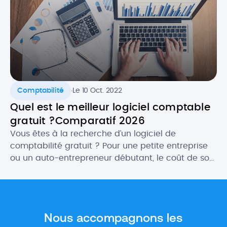
.
Comptabilité
Le 10 Oct. 2022
Quel est le meilleur logiciel comptable
gratuit ?Comparatif 2026
Vous êtes à la recherche d’un logiciel de
comptabilité gratuit ? Pour une petite entreprise
ou un auto-entrepreneur débutant, le coût de son
futur logiciel comptable peut être un critère
important. Heureusement, il existe des logiciels
gratuits qui proposent des fonctionnalités aussi
intéressantes, ou presque, que les outils payants.
Nous accompagnons les
Dans cet article, nous vous donnons […]