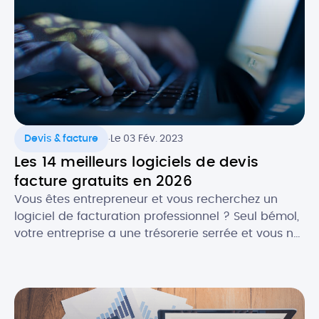
l’agenda numérique ? Quels logiciels utiliser pour
faire […]
.
Devis & facture
Le 03 Fév. 2023
Les 14 meilleurs logiciels de devis
facture gratuits en 2026
Vous êtes entrepreneur et vous recherchez un
logiciel de facturation professionnel ? Seul bémol,
votre entreprise a une trésorerie serrée et vous ne
souhaitez pas encore investir dans une solution
payante. La bonne nouvelle, c’est qu’en , il est
plutôt facile de trouver un logiciel de facturation
gratuit ET efficace ! Selon vos besoins, il […]