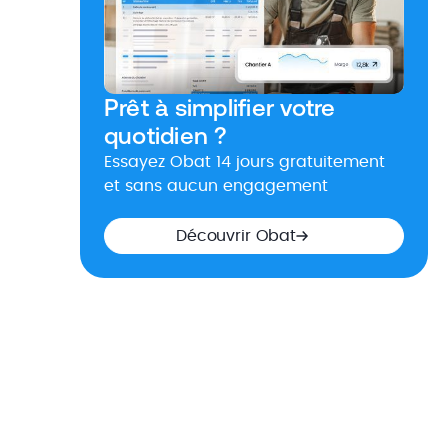
Prêt à simplifier votre
quotidien ?
Essayez Obat 14 jours gratuitement
et sans aucun engagement
Découvrir Obat