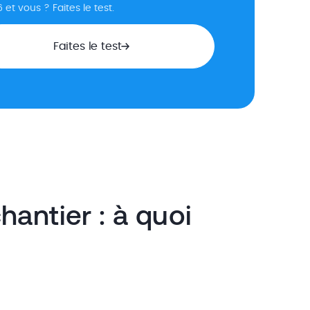
 et vous ? Faites le test.
Faites le test
chantier : à quoi