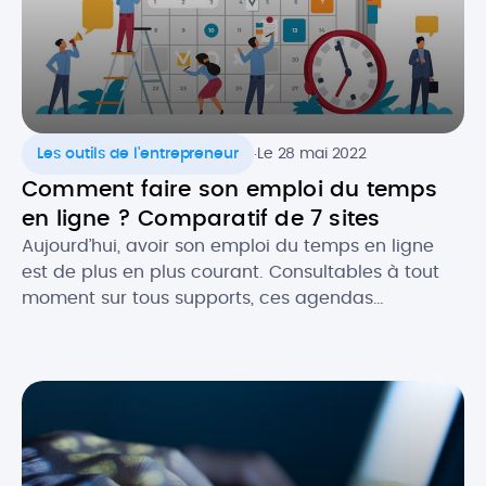
.
Les outils de l'entrepreneur
Le 28 mai 2022
Comment faire son emploi du temps
en ligne ? Comparatif de 7 sites
Aujourd’hui, avoir son emploi du temps en ligne
est de plus en plus courant. Consultables à tout
moment sur tous supports, ces agendas
dématérialisés permettent d’avoir constamment
sous la main ses rendez-vous et les évènements
importants, notamment dans un cadre
professionnel. Alors, quels sont les atouts de
l’agenda numérique ? Quels logiciels utiliser pour
faire […]