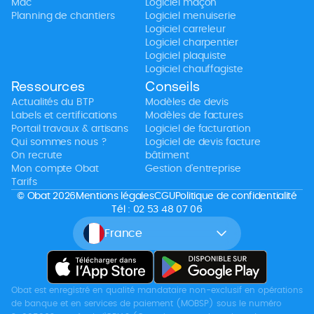
Mac
Logiciel maçon
Planning de chantiers
Logiciel menuiserie
Logiciel carreleur
Logiciel charpentier
Logiciel plaquiste
Logiciel chauffagiste
Ressources
Conseils
Actualités du BTP
Modèles de devis
Labels et certifications
Modèles de factures
Portail travaux & artisans
Logiciel de facturation
Qui sommes nous ?
Logiciel de devis facture
On recrute
bâtiment
Mon compte Obat
Gestion d’entreprise
Tarifs
© Obat 2026
Mentions légales
CGU
Politique de confidentialité
Tél : 02 53 48 07 06
France
Obat est enregistré en qualité mandataire non-exclusif en opérations
de banque et en services de paiement (MOBSP) sous le numéro