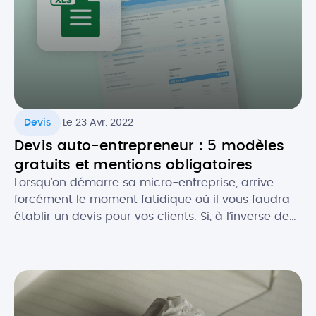
.
Devis
Le 23 Avr. 2022
Devis auto-entrepreneur : 5 modèles
gratuits et mentions obligatoires
Lorsqu’on démarre sa micro-entreprise, arrive
forcément le moment fatidique où il vous faudra
établir un devis pour vos clients. Si, à l’inverse de
la facture, le devis n’est pas toujours obligatoire,
celui-ci est souvent recommandé, notamment
pour se couvrir au niveau légal. Comment faire un
devis en tant que micro-entrepreneur ? Que doit-
il contenir au niveau […]