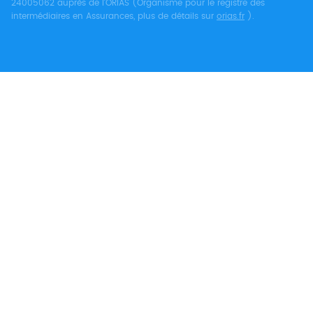
24005062 auprès de l’ORIAS (Organisme pour le registre des
intermédiaires en Assurances, plus de détails sur
orias.fr
).