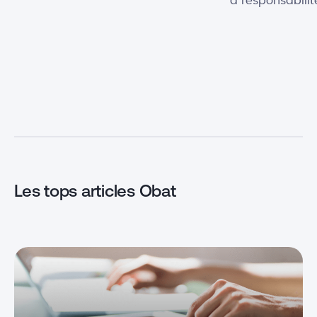
à responsabilit
son entreprise. Réputé pour être
membres de sa 
assez strict, l’Entreprise
profitant d’ava
Unipersonnelle à Responsabilité
C’est une struc
Limitée peut néanmoins être
pour les activi
avantageuse par rapport à
meublée, profe
d’autres formes de société. Mais
Mais que chois
qu’est-ce qu’une EURL et quels
de famille et u
sont ses avantages et ses
Immobilière (S
inconvénients ? On fait le point
activités de […
sur ce […]
Les tops articles Obat