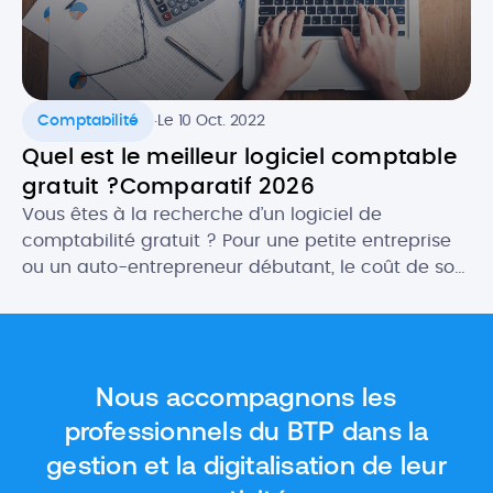
.
Comptabilité
Le 10 Oct. 2022
Quel est le meilleur logiciel comptable
gratuit ?Comparatif 2026
Vous êtes à la recherche d’un logiciel de
comptabilité gratuit ? Pour une petite entreprise
ou un auto-entrepreneur débutant, le coût de son
futur logiciel comptable peut être un critère
important. Heureusement, il existe des logiciels
gratuits qui proposent des fonctionnalités aussi
intéressantes, ou presque, que les outils payants.
Nous accompagnons les
Dans cet article, nous vous donnons […]
professionnels du BTP dans la
gestion et la digitalisation de leur