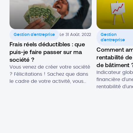
.
Gestion d'entreprise
Le 31 Août. 2022
Gestion
d'entreprise
Frais réels déductibles : que
Comment amé
puis-je faire passer sur ma
rentabilité d
société ?
de bâtiment 
Vous venez de créer votre société
Indicateur glob
? Félicitations ! Sachez que dans
financière d’une
le cadre de votre activité, vous
rentabilité d’u
pourrez faire passer des frais réels
bâtiment est u
déductibles en charges pour
qu’indispensabl
payer moins d’impôts à la fin de
gérance de son 
l’année fiscale. Ces charges sont
plan humain, ad
des dépenses professionnelles
commercial. En
prises en compte dans la
financière, mie
comptabilité de votre entreprise.