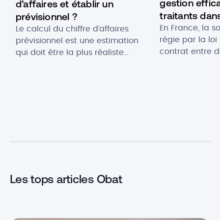
gestion effic
d’affaires et établir un
traitants dan
prévisionnel ?
En France, la s
Le calcul du chiffre d’affaires
régie par la loi
prévisionnel est une estimation
contrat entre d
qui doit être la plus réaliste
donneur d’ordre
possible pour démontrer le
traitant. Et c
potentiel du projet de création
relation profess
d’une entreprise, tous secteurs
demande une ge
d’activité confondus. C’est une
beaucoup de c
donnée importante qui détermine
Alors, si vous ê
également la stratégie suivie par
comment sous-t
l’entreprise en termes
efficacement et
d’exploitation de ses ressources.
[…]
Alors, comment calculer le chiffre
d’affaires d’une […]
Les tops articles Obat