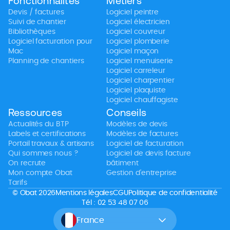
Fonctionnalités
Métiers
Devis / factures
Logiciel peintre
Suivi de chantier
Logiciel électricien
Bibliothèques
Logiciel couvreur
Logiciel facturation pour
Logiciel plomberie
Mac
Logiciel maçon
Planning de chantiers
Logiciel menuiserie
Logiciel carreleur
Logiciel charpentier
Logiciel plaquiste
Logiciel chauffagiste
Ressources
Conseils
Actualités du BTP
Modèles de devis
Labels et certifications
Modèles de factures
Portail travaux & artisans
Logiciel de facturation
Qui sommes nous ?
Logiciel de devis facture
On recrute
bâtiment
Mon compte Obat
Gestion d’entreprise
Tarifs
© Obat 2026
Mentions légales
CGU
Politique de confidentialité
Tél : 02 53 48 07 06
France