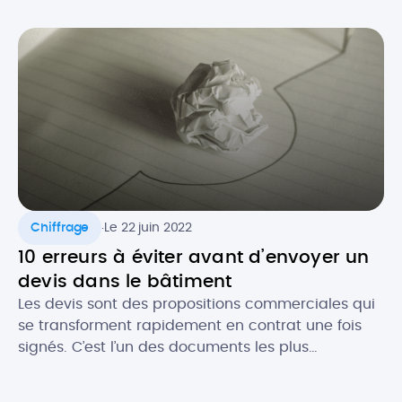
celui-ci est souvent recommandé, notamment
pour se couvrir au niveau légal. Comment faire un
devis en tant que micro-entrepreneur ? Que doit-
il contenir au niveau […]
.
Chiffrage
Le 22 juin 2022
10 erreurs à éviter avant d’envoyer un
devis dans le bâtiment
Les devis sont des propositions commerciales qui
se transforment rapidement en contrat une fois
signés. C’est l’un des documents les plus
importants pour les professionnels du bâtiment. Le
devis est gage de l’image de votre activité et c’est