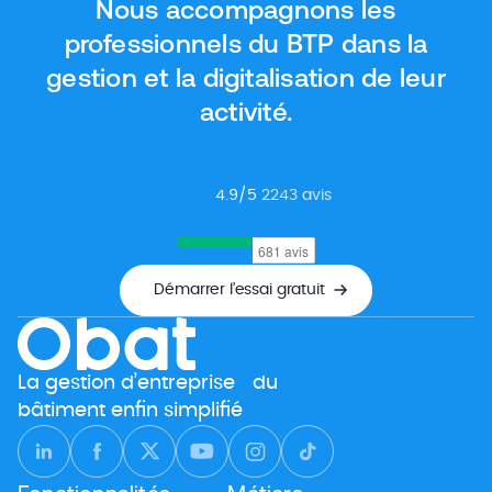
Nous accompagnons les
Dans cet article, nous vous donnons […]
professionnels du BTP dans la
gestion et la digitalisation de leur
activité.
4.9
/5
2243
avis
Google
Démarrer l’essai gratuit
La gestion d’entreprise du
bâtiment enfin simplifié