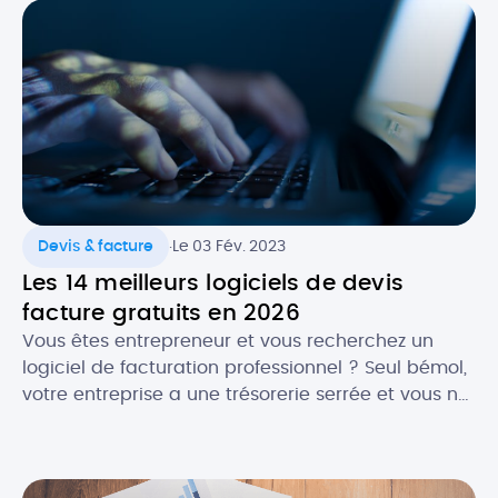
professionnel. Alors, quels sont les atouts de
l’agenda numérique ? Quels logiciels utiliser pour
faire […]
.
Devis & facture
Le 03 Fév. 2023
Les 14 meilleurs logiciels de devis
facture gratuits en 2026
Vous êtes entrepreneur et vous recherchez un
logiciel de facturation professionnel ? Seul bémol,
votre entreprise a une trésorerie serrée et vous ne
souhaitez pas encore investir dans une solution
payante. La bonne nouvelle, c’est qu’en , il est
plutôt facile de trouver un logiciel de facturation