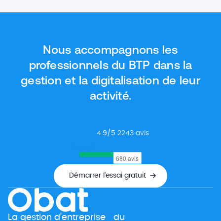
futur logiciel comptable peut être un critère
important. Heureusement, il existe des logiciels
gratuits qui proposent des fonctionnalités aussi
intéressantes, ou presque, que les outils payants.
Nous accompagnons les
Dans cet article, nous vous donnons […]
professionnels du BTP dans la
gestion et la digitalisation de leur
activité.
4.9
/5
2243
avis
Google
Démarrer l’essai gratuit
La gestion d’entreprise du