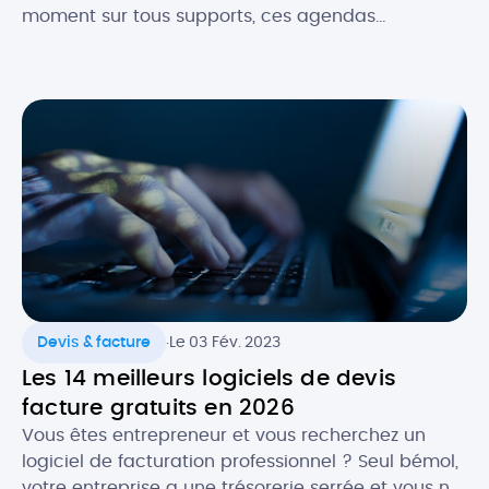
moment sur tous supports, ces agendas
dématérialisés permettent d’avoir constamment
sous la main ses rendez-vous et les évènements
importants, notamment dans un cadre
professionnel. Alors, quels sont les atouts de
l’agenda numérique ? Quels logiciels utiliser pour
faire […]
.
Devis & facture
Le 03 Fév. 2023
Les 14 meilleurs logiciels de devis
facture gratuits en 2026
Vous êtes entrepreneur et vous recherchez un
logiciel de facturation professionnel ? Seul bémol,
votre entreprise a une trésorerie serrée et vous ne