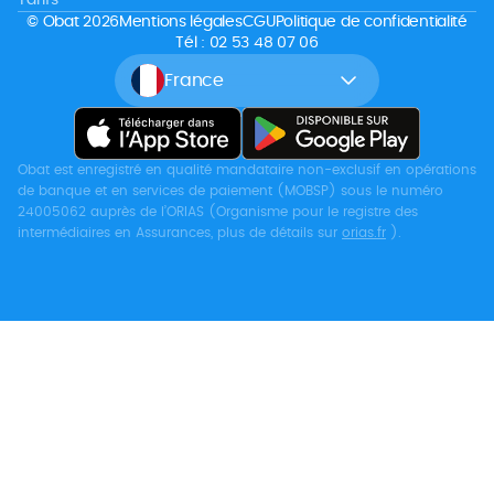
© Obat 2026
Mentions légales
CGU
Politique de confidentialité
Tél : 02 53 48 07 06
France
Obat est enregistré en qualité mandataire non-exclusif en opérations
de banque et en services de paiement (MOBSP) sous le numéro
24005062 auprès de l’ORIAS (Organisme pour le registre des
intermédiaires en Assurances, plus de détails sur
orias.fr
).