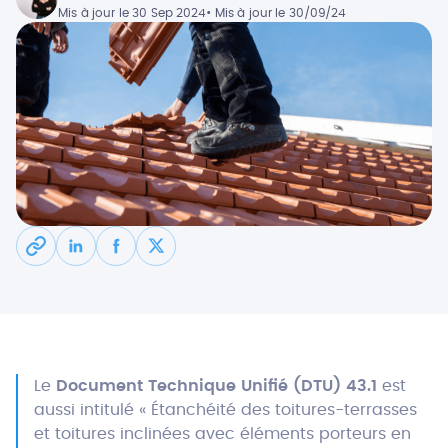
Mis à jour le 30 Sep 2024
• Mis à jour le 30/09/24
Le
Document Technique Unifié (DTU) 43.1
est
aussi intitulé « Étanchéité des toitures-terrasses
et toitures inclinées avec éléments porteurs en