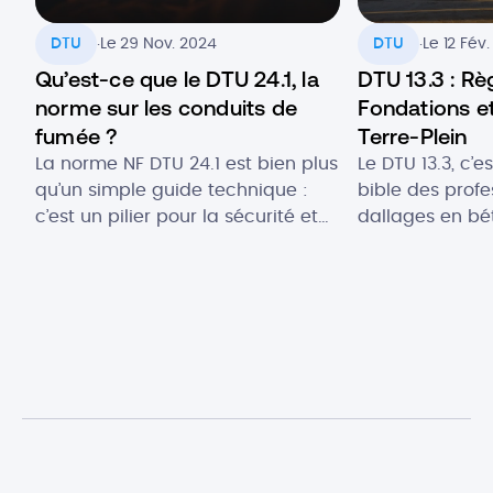
.
.
DTU
Le 29 Nov. 2024
DTU
Le 12 Fév
Qu’est-ce que le DTU 24.1, la
DTU 13.3 : Rè
norme sur les conduits de
Fondations et
fumée ?
Terre-Plein
La norme NF DTU 24.1 est bien plus
Le DTU 13.3, c’
qu’un simple guide technique :
bible des profe
c’est un pilier pour la sécurité et
dallages en bét
de la performance pour les
Plus qu’un simp
conduits de fumée. Elle est
cette norme fra
conçue pour garantir l’évacuation
de décennies d
sécurisée des produits de
d’expertise. Pr
combustion, notamment grâce à
les secrets d’u
des règles strictes pour
conçu ? Entrepô
l’installation et l’entretien des
bâtiment collec
conduits de fumée. Professionnels
individuelle : l
et […]