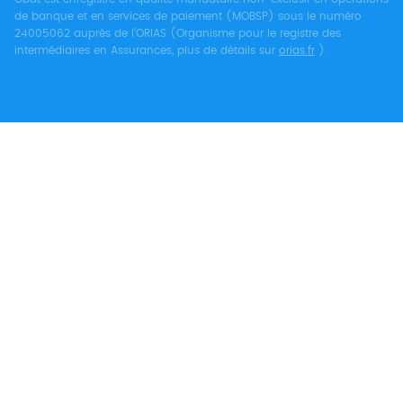
de banque et en services de paiement (MOBSP) sous le numéro
24005062 auprès de l’ORIAS (Organisme pour le registre des
intermédiaires en Assurances, plus de détails sur
orias.fr
).