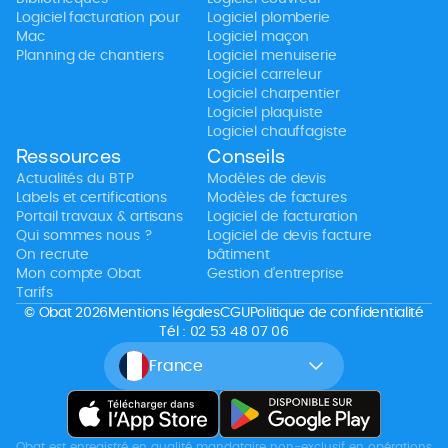
Logiciel facturation pour
Logiciel plomberie
Mac
Logiciel maçon
Planning de chantiers
Logiciel menuiserie
Logiciel carreleur
Logiciel charpentier
Logiciel plaquiste
Logiciel chauffagiste
Ressources
Conseils
Actualités du BTP
Modèles de devis
Labels et certifications
Modèles de factures
Portail travaux & artisans
Logiciel de facturation
Qui sommes nous ?
Logiciel de devis facture
On recrute
bâtiment
Mon compte Obat
Gestion d’entreprise
Tarifs
© Obat 2026
Mentions légales
CGU
Politique de confidentialité
Tél : 02 53 48 07 06
France
Obat est enregistré en qualité mandataire non-exclusif en opérations