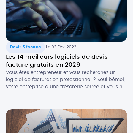
faire […]
.
Devis & facture
Le 03 Fév. 2023
Les 14 meilleurs logiciels de devis
facture gratuits en 2026
Vous êtes entrepreneur et vous recherchez un
logiciel de facturation professionnel ? Seul bémol,
votre entreprise a une trésorerie serrée et vous ne
souhaitez pas encore investir dans une solution
payante. La bonne nouvelle, c’est qu’en , il est
plutôt facile de trouver un logiciel de facturation
gratuit ET efficace ! Selon vos besoins, il […]