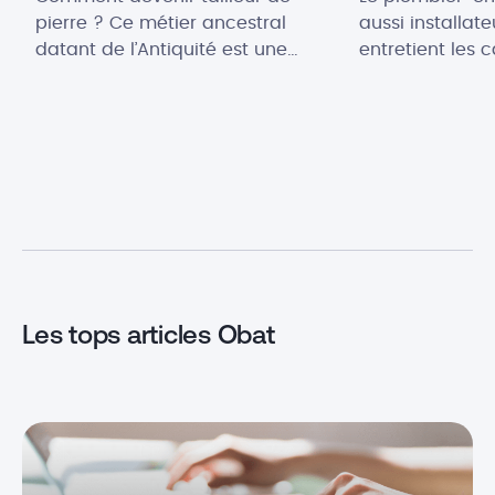
pierre ? Ce métier ancestral
aussi installate
datant de l’Antiquité est une
entretient les 
profession qui se modernise peu à
ou de gaz. C’es
peu, tout en restant très
installations 
respectueuse des traditions. Loin
sanitaires : il
d’être passée de mode, plus de 15
répare, effectu
000 artisans pratiquent toujours
baignoires, rob
cette activité professionnelle. Un
eau, mais ce n’
tailleur de pierre est un artiste du
effet, le métie
bâtiment, capable de transformer
résume plus à 
[…]
tâches. Ce n’es
Les tops articles Obat