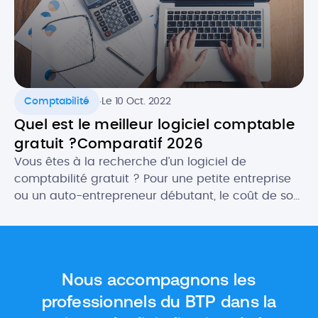
.
Comptabilité
Le 10 Oct. 2022
Quel est le meilleur logiciel comptable
gratuit ?Comparatif 2026
Vous êtes à la recherche d’un logiciel de
comptabilité gratuit ? Pour une petite entreprise
ou un auto-entrepreneur débutant, le coût de son
futur logiciel comptable peut être un critère
important. Heureusement, il existe des logiciels
gratuits qui proposent des fonctionnalités aussi
intéressantes, ou presque, que les outils payants.
Nous accompagnons les
Dans cet article, nous vous donnons […]
professionnels du BTP dans la