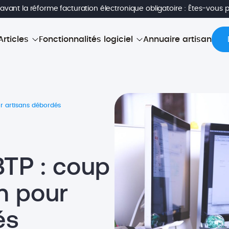
avant la réforme facturation électronique obligatoire : Êtes-vous 
Articles
Fonctionnalités logiciel
Annuaire artisan
r artisans débordés
TP : coup
n pour
és