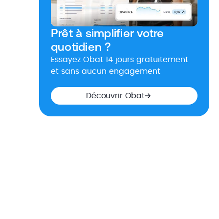
Prêt à simplifier votre
quotidien ?
Essayez Obat 14 jours gratuitement
et sans aucun engagement
Découvrir Obat