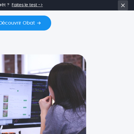
prêt ?
Faites le test ->
Découvrir Obat