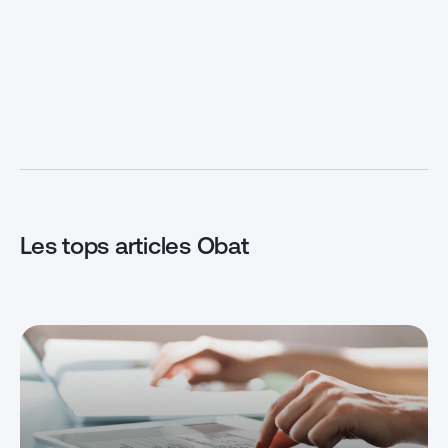
Ces professionnels du
de la mainten
démarchage se chargent de vous
électriques da
trouver des nouveaux clients et
publics et privé
vous aident à terme à développer
polyvalent ass
votre activité. Quel est le rôle
très variées d’
exact d’un apporteur d’affaires
en oeuvre élect
BTP et quels sont les avantages
sortes de chant
d’y recourir ? Quelle est la […]
demandé, le mét
jouit de belles
carrière. […]
Les tops articles Obat