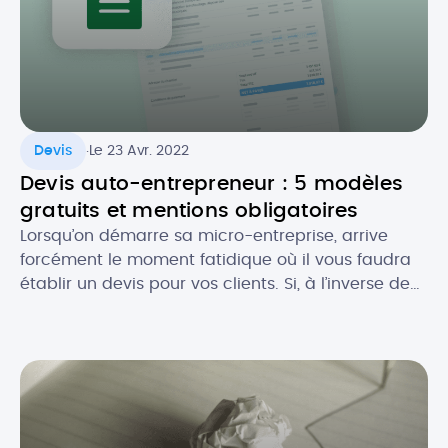
.
Devis
Le 23 Avr. 2022
Devis auto-entrepreneur : 5 modèles
gratuits et mentions obligatoires
Lorsqu’on démarre sa micro-entreprise, arrive
forcément le moment fatidique où il vous faudra
établir un devis pour vos clients. Si, à l’inverse de
la facture, le devis n’est pas toujours obligatoire,
celui-ci est souvent recommandé, notamment
pour se couvrir au niveau légal. Comment faire un
devis en tant que micro-entrepreneur ? Que doit-
il contenir au niveau […]