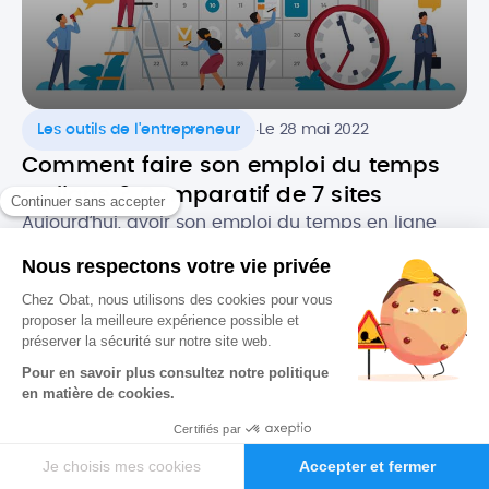
.
Les outils de l'entrepreneur
Le 28 mai 2022
Comment faire son emploi du temps
en ligne ? Comparatif de 7 sites
Aujourd’hui, avoir son emploi du temps en ligne
est de plus en plus courant. Consultables à tout
moment sur tous supports, ces agendas
dématérialisés permettent d’avoir constamment
sous la main ses rendez-vous et les évènements
importants, notamment dans un cadre
professionnel. Alors, quels sont les atouts de
l’agenda numérique ? Quels logiciels utiliser pour
faire […]