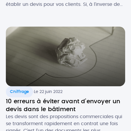
établir un devis pour vos clients. Si, à l’inverse de
la facture, le devis n’est pas toujours obligatoire,
celui-ci est souvent recommandé, notamment
pour se couvrir au niveau légal. Comment faire un
devis en tant que micro-entrepreneur ? Que doit-
il contenir au niveau […]
.
Chiffrage
Le 22 juin 2022
10 erreurs à éviter avant d’envoyer un
devis dans le bâtiment
Les devis sont des propositions commerciales qui
se transforment rapidement en contrat une fois
signés. C’est l’un des documents les plus