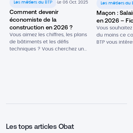
.
Les métiers du BTP
Le 06 Oct. 2025
Les métiers du 
Comment devenir
Maçon : Salai
économiste de la
en 2026 – Fi
construction en 2026 ?
Vous souhaitez
Vous aimez les chiffres, les plans
du moins ce co
de bâtiments et les défis
BTP vous intér
techniques ? Vous cherchez un
bon endroit ! 
métier à la croisée de la rigueur
une profession
budgétaire et de la réalité du
consiste à pose
terrain ? Vous pouvez postuler à
construction. C’
une offre d’emploi d’économiste
évolutif, qui of
de la construction, acteur
variées dans d
important du secteur du BTP.
diversifiés. Dan
Missions, formations, salaires :
métier, vous […
découvrez notre fiche […]
Les tops articles Obat