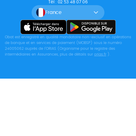
Tél : 02 53 48 07 06
France
Obat est enregistré en qualité mandataire non-exclusif en opérations
de banque et en services de paiement (MOBSP) sous le numéro
24005062 auprès de l’ORIAS (Organisme pour le registre des
intermédiaires en Assurances, plus de détails sur
orias.fr
).