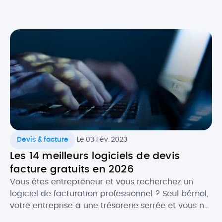
dématérialisés permettent d’avoir constamment
sous la main ses rendez-vous et les évènements
importants, notamment dans un cadre
professionnel. Alors, quels sont les atouts de
l’agenda numérique ? Quels logiciels utiliser pour
faire […]
.
Devis & facture
Le 03 Fév. 2023
Les 14 meilleurs logiciels de devis
facture gratuits en 2026
Vous êtes entrepreneur et vous recherchez un
logiciel de facturation professionnel ? Seul bémol,
votre entreprise a une trésorerie serrée et vous ne
souhaitez pas encore investir dans une solution