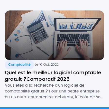
payante. La bonne nouvelle, c’est qu’en , il est
plutôt facile de trouver un logiciel de facturation
gratuit ET efficace ! Selon vos besoins, il […]
.
Comptabilité
Le 10 Oct. 2022
Quel est le meilleur logiciel comptable
gratuit ?Comparatif 2026
Vous êtes à la recherche d’un logiciel de
comptabilité gratuit ? Pour une petite entreprise
ou un auto-entrepreneur débutant, le coût de son
futur logiciel comptable peut être un critère
important. Heureusement, il existe des logiciels