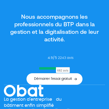
gratuits qui proposent des fonctionnalités aussi
intéressantes, ou presque, que les outils payants.
Nous accompagnons les
Dans cet article, nous vous donnons […]
professionnels du BTP dans la
gestion et la digitalisation de leur
activité.
4.9
/5
2243
avis
Google
Démarrer l’essai gratuit
La gestion d’entreprise du
bâtiment enfin simplifié