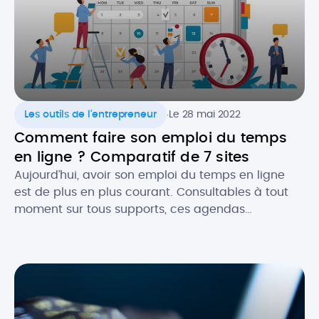
.
Les outils de l'entrepreneur
Le 28 mai 2022
Comment faire son emploi du temps
en ligne ? Comparatif de 7 sites
Aujourd’hui, avoir son emploi du temps en ligne
est de plus en plus courant. Consultables à tout
moment sur tous supports, ces agendas
dématérialisés permettent d’avoir constamment
sous la main ses rendez-vous et les évènements
importants, notamment dans un cadre
professionnel. Alors, quels sont les atouts de
l’agenda numérique ? Quels logiciels utiliser pour
faire […]