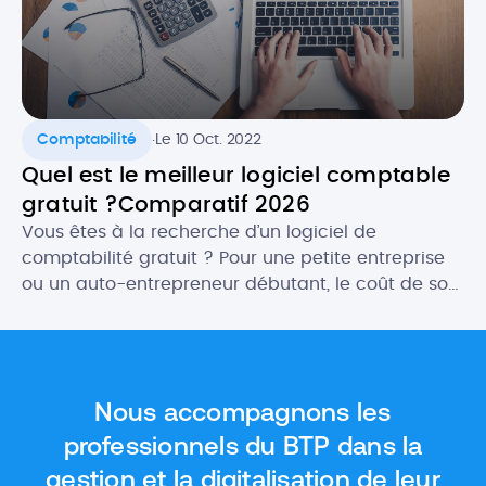
.
Comptabilité
Le 10 Oct. 2022
Quel est le meilleur logiciel comptable
gratuit ?Comparatif 2026
Vous êtes à la recherche d’un logiciel de
comptabilité gratuit ? Pour une petite entreprise
ou un auto-entrepreneur débutant, le coût de son
futur logiciel comptable peut être un critère
important. Heureusement, il existe des logiciels
gratuits qui proposent des fonctionnalités aussi
intéressantes, ou presque, que les outils payants.
Nous accompagnons les
Dans cet article, nous vous donnons […]
professionnels du BTP dans la
gestion et la digitalisation de leur