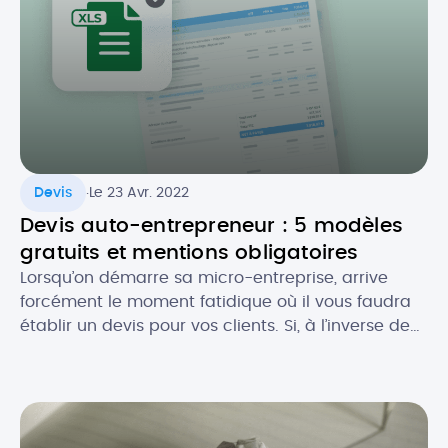
.
Devis
Le 23 Avr. 2022
Devis auto-entrepreneur : 5 modèles
gratuits et mentions obligatoires
Lorsqu’on démarre sa micro-entreprise, arrive
forcément le moment fatidique où il vous faudra
établir un devis pour vos clients. Si, à l’inverse de
la facture, le devis n’est pas toujours obligatoire,
celui-ci est souvent recommandé, notamment
pour se couvrir au niveau légal. Comment faire un
devis en tant que micro-entrepreneur ? Que doit-
il contenir au niveau […]