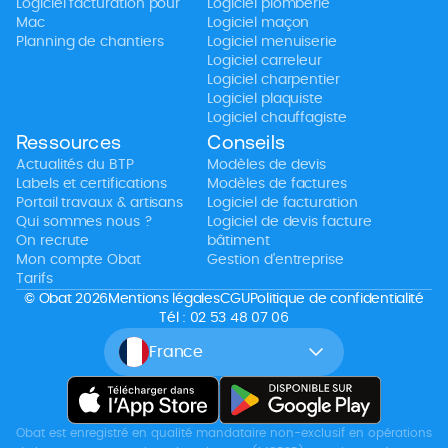
Logiciel facturation pour
Logiciel plomberie
Mac
Logiciel maçon
Planning de chantiers
Logiciel menuiserie
Logiciel carreleur
Logiciel charpentier
Logiciel plaquiste
Logiciel chauffagiste
Ressources
Conseils
Actualités du BTP
Modèles de devis
Labels et certifications
Modèles de factures
Portail travaux & artisans
Logiciel de facturation
Qui sommes nous ?
Logiciel de devis facture
On recrute
bâtiment
Mon compte Obat
Gestion d’entreprise
Tarifs
© Obat 2026
Mentions légales
CGU
Politique de confidentialité
Tél : 02 53 48 07 06
France
Obat est enregistré en qualité mandataire non-exclusif en opérations