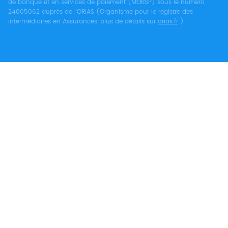
de banque et en services de paiement (MOBSP) sous le numéro
24005062 auprès de l’ORIAS (Organisme pour le registre des
intermédiaires en Assurances, plus de détails sur
orias.fr
).