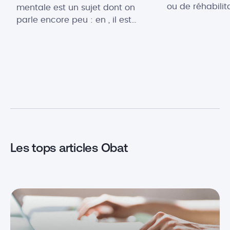
ou de réhabilit
mentale est un sujet dont on
maître d’ouvra
parle encore peu : en , il est
trouver des pre
temps que ça change !
construction, l
Justement, le baromètre
travers un appel
ARTIsanté 2025, publié par la
donc rédiger u
CAPEB en mai dernier, met des
Consultation de
chiffres sur ce que beaucoup
fixera de maniè
d’artisans ressentent sans oser le
caractéristiqu
dire tout haut : sur 2491
projet. Cette [
professionnels […]
Les tops articles Obat