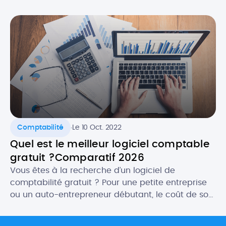
payante. La bonne nouvelle, c’est qu’en , il est
plutôt facile de trouver un logiciel de facturation
gratuit ET efficace ! Selon vos besoins, il […]
.
Comptabilité
Le 10 Oct. 2022
Quel est le meilleur logiciel comptable
gratuit ?Comparatif 2026
Vous êtes à la recherche d’un logiciel de
comptabilité gratuit ? Pour une petite entreprise
ou un auto-entrepreneur débutant, le coût de son
futur logiciel comptable peut être un critère
important. Heureusement, il existe des logiciels