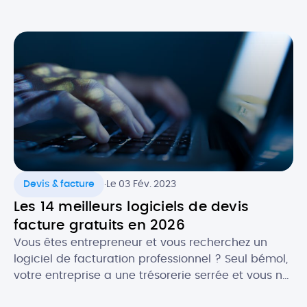
sous la main ses rendez-vous et les évènements
importants, notamment dans un cadre
professionnel. Alors, quels sont les atouts de
l’agenda numérique ? Quels logiciels utiliser pour
faire […]
.
Devis & facture
Le 03 Fév. 2023
Les 14 meilleurs logiciels de devis
facture gratuits en 2026
Vous êtes entrepreneur et vous recherchez un
logiciel de facturation professionnel ? Seul bémol,
votre entreprise a une trésorerie serrée et vous ne
souhaitez pas encore investir dans une solution