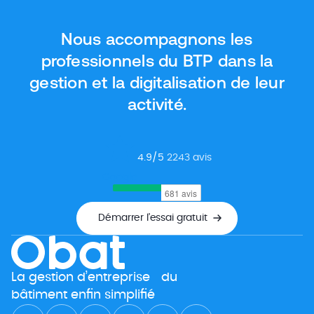
gratuits qui proposent des fonctionnalités aussi
intéressantes, ou presque, que les outils payants.
Nous accompagnons les
Dans cet article, nous vous donnons […]
professionnels du BTP dans la
gestion et la digitalisation de leur
activité.
4.9
/5
2243
avis
Google
Démarrer l’essai gratuit
La gestion d’entreprise du
bâtiment enfin simplifié