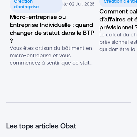
Création
Création d'entr
.
Le 02 Juil. 2026
d'entreprise
Comment calcu
Micro-entreprise ou
d’affaires et 
Entreprise Individuelle : quand
prévisionnel 
changer de statut dans le BTP
Le calcul du chi
?
prévisionnel es
Vous êtes artisan du bâtiment en
qui doit être la
micro-entreprise et vous
possible pour 
commencez à sentir que ce statut
potentiel du pr
vous limite ? Entre plafonds de
d’une entrepris
chiffre d’affaires, impossibilité de
d’activité conf
récupérer la TVA sur vos achats
donnée import
de matériel et difficultés à
également la st
répondre à des chantiers plus
l’entreprise en
importants, le passage à
d’exploitation 
l’Entreprise Individuelle (EI) peut
Alors, comment 
être la solution pour structurer
d’affaires d’une
Les tops articles Obat
votre […]