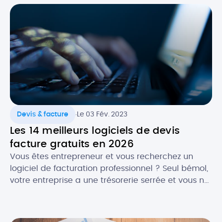
importants, notamment dans un cadre
professionnel. Alors, quels sont les atouts de
l’agenda numérique ? Quels logiciels utiliser pour
faire […]
.
Devis & facture
Le 03 Fév. 2023
Les 14 meilleurs logiciels de devis
facture gratuits en 2026
Vous êtes entrepreneur et vous recherchez un
logiciel de facturation professionnel ? Seul bémol,
votre entreprise a une trésorerie serrée et vous ne
souhaitez pas encore investir dans une solution
payante. La bonne nouvelle, c’est qu’en , il est
plutôt facile de trouver un logiciel de facturation