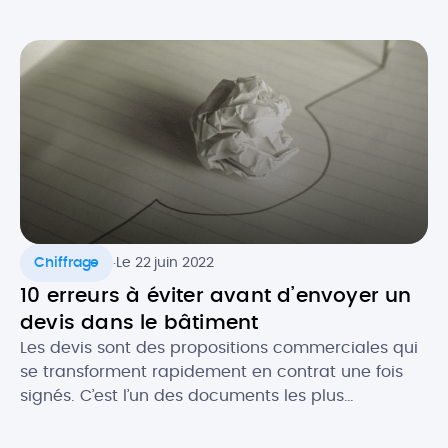
celui-ci est souvent recommandé, notamment
pour se couvrir au niveau légal. Comment faire un
devis en tant que micro-entrepreneur ? Que doit-
il contenir au niveau […]
.
Chiffrage
Le 22 juin 2022
10 erreurs à éviter avant d’envoyer un
devis dans le bâtiment
Les devis sont des propositions commerciales qui
se transforment rapidement en contrat une fois
signés. C’est l’un des documents les plus
importants pour les professionnels du bâtiment. Le
devis est gage de l’image de votre activité et c’est