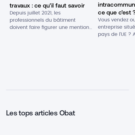
intracommuna
travaux : ce qu’il faut savoir
ce que c’est 
Depuis juillet 2021, les
Vous vendez o
professionnels du bâtiment
entreprise situ
doivent faire figurer une mention
pays de l’UE ? 
“déchets” sur leur devis et remplir
émettre une fa
un bordereau de dépôt. Cette
intracommunaut
obligation fait suite au décret
facturation fo
paru fin décembre 2020 dans le
règles bien pré
cadre de la loi anti gaspillage
TVA ! Alors, c
pour l’économie circulaire. Son
cette TVA int
but ? Informer et sensibiliser les
Quelles informa
maîtres d’ouvrage sur la question
document ? On
[…]
tout dans cet [
Les tops articles Obat