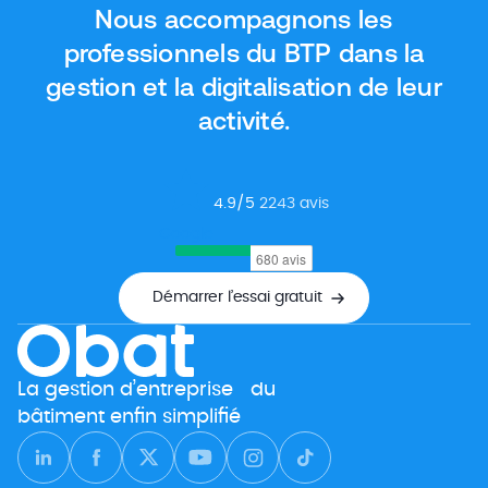
Nous accompagnons les
Dans cet article, nous vous donnons […]
professionnels du BTP dans la
gestion et la digitalisation de leur
activité.
4.9
/5
2243
avis
Google
Démarrer l’essai gratuit
La gestion d’entreprise du
bâtiment enfin simplifié