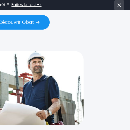
prêt ?
Faites le test ->
Découvrir Obat