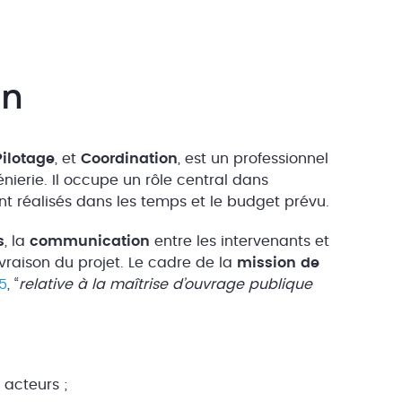
on
Pilotage
, et
Coordination
, est un professionnel
énierie. Il occupe un rôle central dans
ont réalisés dans les temps et le budget prévu.
s
, la
communication
entre les intervenants et
vraison du projet. Le cadre de la
mission de
85
, “
relative à la maîtrise d’ouvrage publique
 acteurs ;