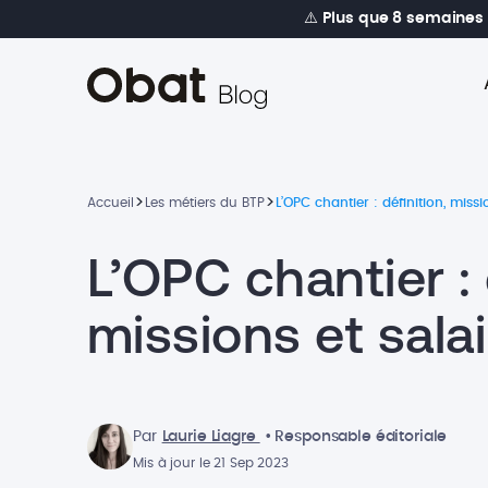
⚠️
Plus que 8 semaines
>
>
Accueil
Les métiers du BTP
L’OPC chantier : définition, missi
L’OPC chantier : 
missions et salai
Par
Laurie Liagre
• Responsable éditoriale
Mis à jour le 21 Sep 2023