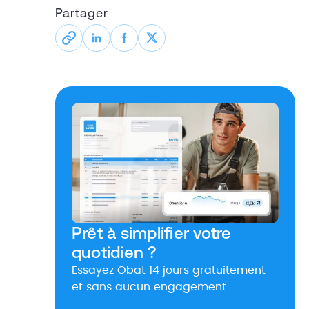
Partager
Prêt à simplifier votre
quotidien ?
Essayez Obat 14 jours gratuitement
et sans aucun engagement