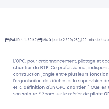
Publié le 14/01/21
Mis à jour le 21/09/23
20 min. de lectu
L’
OPC
, pour ordonnancement, pilotage et coor
chantier du BTP.
Ce professionnel, indispens
construction, jongle entre
plusieurs fonctio
l’organisation des tâches et la supervision de
et la
définition
d’un
OPC chantier
? Quelles 
son
salaire
? Zoom sur le métier de
pilote O