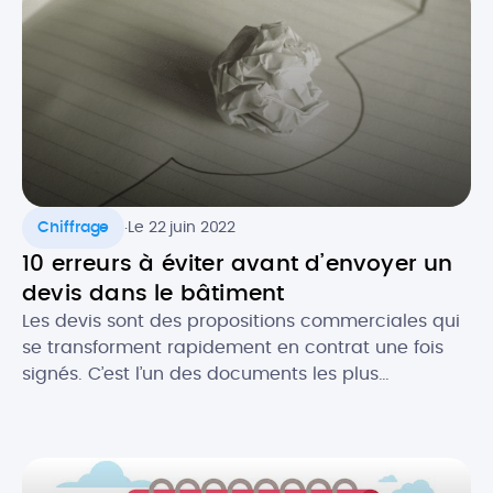
devis en tant que micro-entrepreneur ? Que doit-
il contenir au niveau […]
.
Chiffrage
Le 22 juin 2022
10 erreurs à éviter avant d’envoyer un
devis dans le bâtiment
Les devis sont des propositions commerciales qui
se transforment rapidement en contrat une fois
signés. C’est l’un des documents les plus
importants pour les professionnels du bâtiment. Le
devis est gage de l’image de votre activité et c’est
souvent le premier contact que vous aurez avec
un prospect. Il est donc crucial de ne pas […]