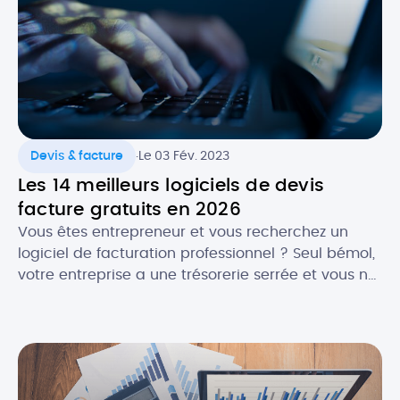
faire […]
.
Devis & facture
Le 03 Fév. 2023
Les 14 meilleurs logiciels de devis
facture gratuits en 2026
Vous êtes entrepreneur et vous recherchez un
logiciel de facturation professionnel ? Seul bémol,
votre entreprise a une trésorerie serrée et vous ne
souhaitez pas encore investir dans une solution
payante. La bonne nouvelle, c’est qu’en , il est
plutôt facile de trouver un logiciel de facturation
gratuit ET efficace ! Selon vos besoins, il […]