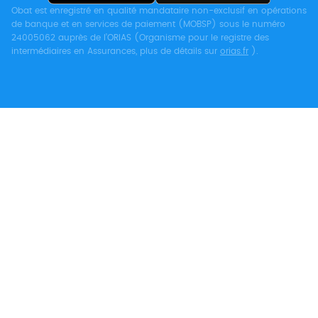
Obat est enregistré en qualité mandataire non-exclusif en opérations
de banque et en services de paiement (MOBSP) sous le numéro
24005062 auprès de l’ORIAS (Organisme pour le registre des
intermédiaires en Assurances, plus de détails sur
orias.fr
).