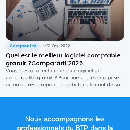
.
Comptabilité
Le 10 Oct. 2022
Quel est le meilleur logiciel comptable
gratuit ?Comparatif 2026
Vous êtes à la recherche d’un logiciel de
comptabilité gratuit ? Pour une petite entreprise
ou un auto-entrepreneur débutant, le coût de son
futur logiciel comptable peut être un critère
important. Heureusement, il existe des logiciels
gratuits qui proposent des fonctionnalités aussi
intéressantes, ou presque, que les outils payants.
Nous accompagnons les
Dans cet article, nous vous donnons […]
professionnels du BTP dans la