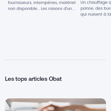
Un chauffage 
fournisseurs, intempéries, matériel
panne, des bu
non disponible… Les raisons d’un
qui nuisent à l
retard de chantier peuvent être
une consommat
nombreuses et affecter le délai
explose : derr
de livraison fixé au devis !
du quotidien, c
Cependant, ce document fait
l’efficacité d’u
office de contrat entre le client et
peut être impac
le professionnel du bâtiment : ce
le Facility Ma
dernier est tenu à une obligation
jeu ! Plus qu’u
de résultat. Celle-ci peut […]
maintenance, i
Les tops articles Obat