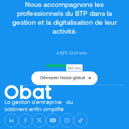
Nous accompagnons les
Dans cet article, nous vous donnons […]
professionnels du BTP dans la
gestion et la digitalisation de leur
activité.
4.9
/5
2243
avis
Google
Démarrer l’essai gratuit
La gestion d’entreprise du
bâtiment enfin simplifié