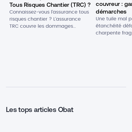
couvreur : ga
Tous Risques Chantier (TRC) ?
démarches
Connaissez-vous l’assurance tous
Une tuile mal 
risques chantier ? L’assurance
étanchéité déf
TRC couvre les dommages
charpente fragi
matériels causés au chantier final
défauts peuven
ou aux travaux provisoires. Elle
dégâts lourds 
permet de pallier les incidents où
responsabilité 
des sinistres entraîneraient un
C’est là qu’inte
retard ou un abandon de
décennale : en
chantier, et de couvrir les frais de
vous protège, s
réparation des dégâts. Quelle est
chantiers et v
la définition de l’assurance TRC ?
travailler en to
Est-elle […]
combien ça co
Les tops articles Obat