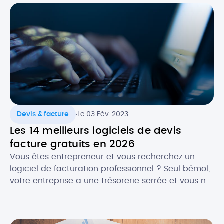
importants, notamment dans un cadre
professionnel. Alors, quels sont les atouts de
l’agenda numérique ? Quels logiciels utiliser pour
faire […]
.
Devis & facture
Le 03 Fév. 2023
Les 14 meilleurs logiciels de devis
facture gratuits en 2026
Vous êtes entrepreneur et vous recherchez un
logiciel de facturation professionnel ? Seul bémol,
votre entreprise a une trésorerie serrée et vous ne
souhaitez pas encore investir dans une solution
payante. La bonne nouvelle, c’est qu’en , il est
plutôt facile de trouver un logiciel de facturation