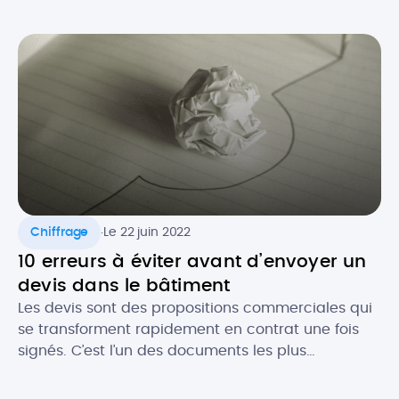
celui-ci est souvent recommandé, notamment
pour se couvrir au niveau légal. Comment faire un
devis en tant que micro-entrepreneur ? Que doit-
il contenir au niveau […]
.
Chiffrage
Le 22 juin 2022
10 erreurs à éviter avant d’envoyer un
devis dans le bâtiment
Les devis sont des propositions commerciales qui
se transforment rapidement en contrat une fois
signés. C’est l’un des documents les plus
importants pour les professionnels du bâtiment. Le
devis est gage de l’image de votre activité et c’est