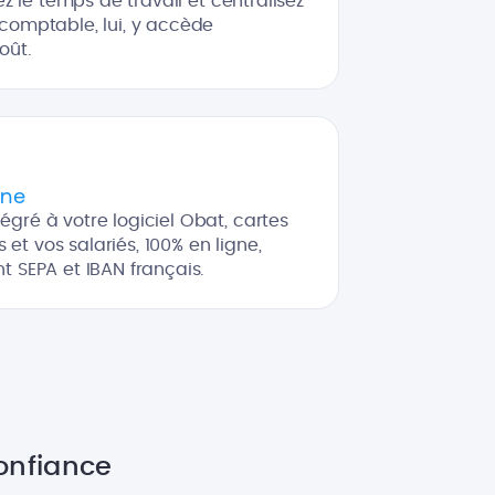
vez le temps de travail et centralisez
 comptable, lui, y accède
oût.
gne
égré à votre logiciel Obat, cartes
et vos salariés, 100% en ligne,
t SEPA et IBAN français.
onfiance