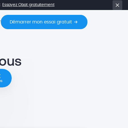
P.
Essayez Obat gratuitement
r
Démarrer mon essai gratuit
tous
E
es