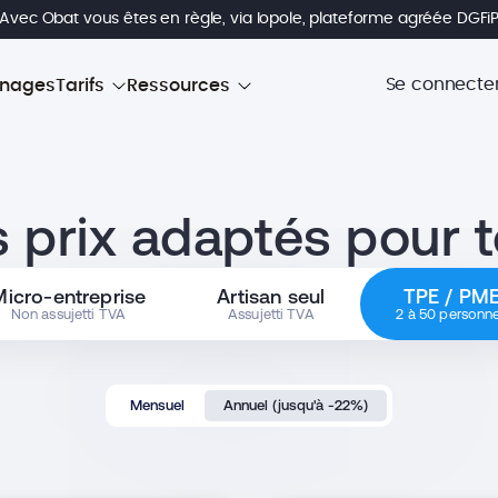
 Avec Obat vous êtes en règle, via Iopole, plateforme agréée DGFi
Se connecte
nages
Tarifs
Ressources
 prix adaptés pour 
Micro-entreprise
Artisan seul
TPE / PM
Non assujetti TVA
Assujetti TVA
2 à 50 personn
Mensuel
Annuel (jusqu'à -22%)