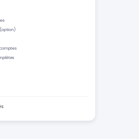
res
(option)
-comptes
omplètes
és