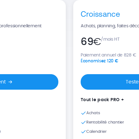
Croissance
s professionnellement
Achats, planning, faites déc
69
€
/mois HT
Paiement annuel de 828 €
Économisez 120 €
ent
Teste
Tout le pack PRO +
Achats
Rentabilité chantier
Calendrier