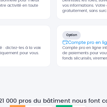
ssionnelle pour mieux
Définissez les rôles, sui
tre activité en toute
vos informations. Votre
gratuitement, sans surc
Option
Compte pro en li
é : dictez-les à la voix
Compte pro en ligne int
tiquement pour vous.
de paiements pour vous 
fonds sécurisés, viremen
 21 000 pros du bâtiment nous font c