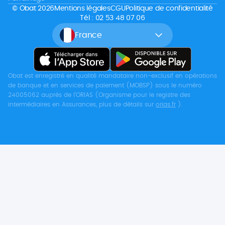
© Obat 2026
Mentions légales
CGU
Politique de confidentialité
Tél : 02 53 48 07 06
France
Obat est enregistré en qualité mandataire non-exclusif en opérations
de banque et en services de paiement (MOBSP) sous le numéro
24005062 auprès de l’ORIAS (Organisme pour le registre des
intermédiaires en Assurances, plus de détails sur
orias.fr
).