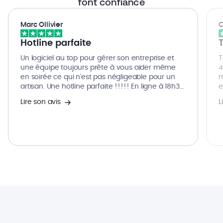
font confiance
Marc Ollivier
C
Hotline parfaite
Un logiciel au top pour gérer son entreprise et
T
une équipe toujours prête à vous aider même
4
en soirée ce qui n'est pas négligeable pour un
m
artisan. Une hotline parfaite !!!!! En ligne à 18h30
e
par exemple ce soir. Je recommande vivement
é
Lire son avis
L