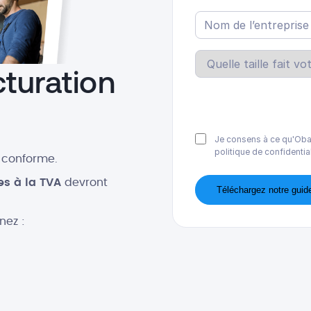
Nom
de
l’entreprise
*
Quelle
turation
taille
fait
votre
entreprise
?
Je consens à ce qu'Oba
*
politique de confidentia
 conforme.
es à la TVA
devront
ez :