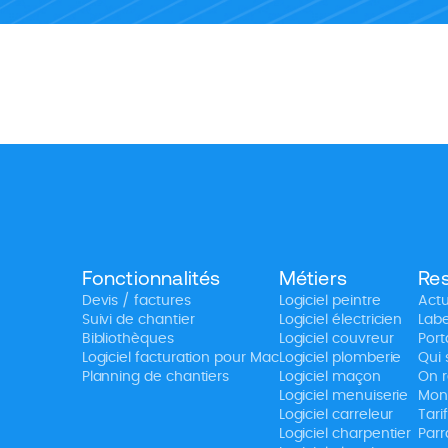
Fonctionnalités
Métiers
Re
Devis / factures
Logiciel peintre
Actu
Suivi de chantier
Logiciel électricien
Labe
Bibliothèques
Logiciel couvreur
Port
Logiciel facturation pour Mac
Logiciel plomberie
Qui
Planning de chantiers
Logiciel maçon
On r
Logiciel menuiserie
Mon
Logiciel carreleur
Tari
Logiciel charpentier
Parr