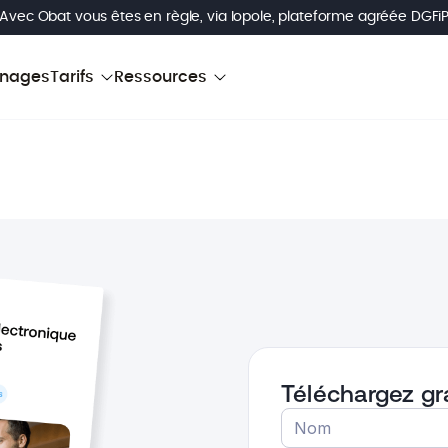
 Avec Obat vous êtes en règle, via Iopole, plateforme agréée DGFi
nages
Tarifs
Ressources
Téléchargez gr
Nom
*