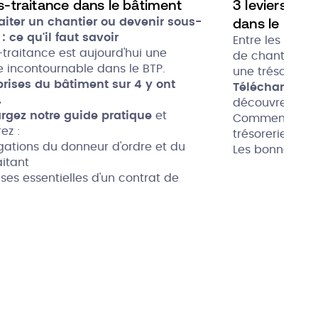
s-traitance dans le bâtiment
3 leviers pou
dans le bâti
aiter un chantier ou devenir sous-
 : ce qu'il faut savoir
Entre les déla
-traitance est aujourd'hui une
de chantier et
e incontournable dans le BTP.
une trésorerie
prises du bâtiment sur 4 y ont
Téléchargez n
.
découvrez :
rgez notre guide pratique
et
Comment antici
ez :
trésorerie
igations du donneur d'ordre et du
Les bonnes pra
aitant
relance
ses essentielles d'un contrat de
Les outils à me
aitance
vos finances
les sur l'assurance décennale et
ation URSSAF
tionnement de l'autoliquidation de