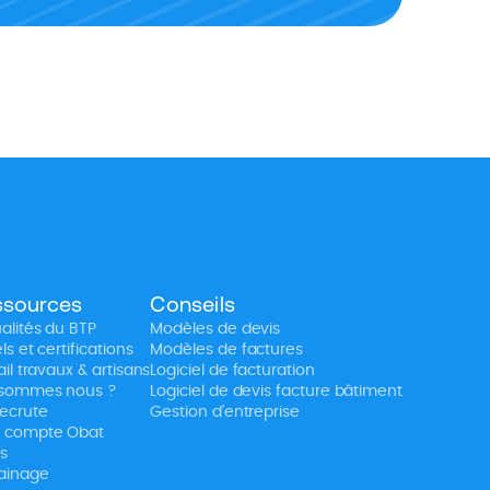
ssources
Conseils
alités du BTP
Modèles de devis
ls et certifications
Modèles de factures
ail travaux & artisans
Logiciel de facturation
 sommes nous ?
Logiciel de devis facture bâtiment
ecrute
Gestion d’entreprise
 compte Obat
fs
ainage