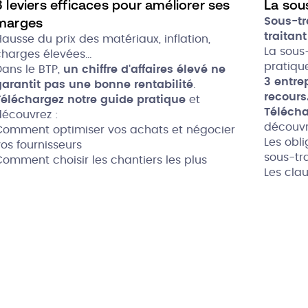
3 leviers efficaces pour améliorer ses
La sou
marges
Sous-tr
traitant
ausse du prix des matériaux, inflation,
La sous
charges élevées…
pratiqu
Dans le BTP,
un chiffre d'affaires élevé ne
3 entre
garantit pas une bonne rentabilité
.
recours
Téléchargez notre guide pratique
et
Télécha
découvrez :
découvr
Comment optimiser vos achats et négocier
Les obl
os fournisseurs
sous-tr
Comment choisir les chantiers les plus
Les clau
rentables
sous-tr
uels outils utiliser pour gagner du temps et
Les règ
protéger vos marges
l'attest
Le fonc
TVA