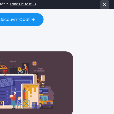
prêt ?
Faites le test ->
Découvrir Obat