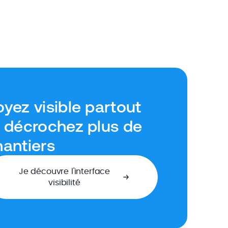
yez visible partout
t décrochez plus de
hantiers
Je découvre l'interface
visibilité