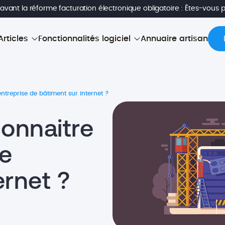
avant la réforme facturation électronique obligatoire : Êtes-vous 
Articles
Fonctionnalités logiciel
Annuaire artisan
treprise de bâtiment sur internet ?
onnaitre
de
ernet ?