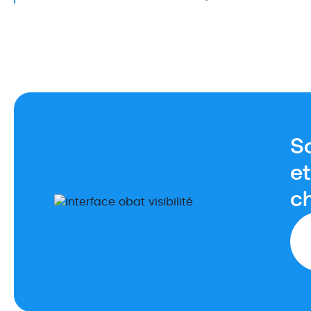
So
e
c