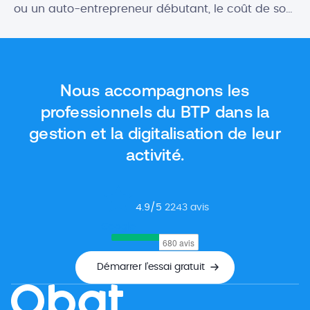
ou un auto-entrepreneur débutant, le coût de son
futur logiciel comptable peut être un critère
important. Heureusement, il existe des logiciels
gratuits qui proposent des fonctionnalités aussi
intéressantes, ou presque, que les outils payants.
Nous accompagnons les
Dans cet article, nous vous donnons […]
professionnels du BTP dans la
gestion et la digitalisation de leur
activité.
4.9
/5
2243
avis
Google
Démarrer l’essai gratuit