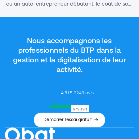
ou un auto-entrepreneur débutant, le coût de son
futur logiciel comptable peut être un critère
important. Heureusement, il existe des logiciels
gratuits qui proposent des fonctionnalités aussi
intéressantes, ou presque, que les outils payants.
Nous accompagnons les
Dans cet article, nous vous donnons […]
professionnels du BTP dans la
gestion et la digitalisation de leur
activité.
4.9
/5
2243
avis
Google
Démarrer l’essai gratuit