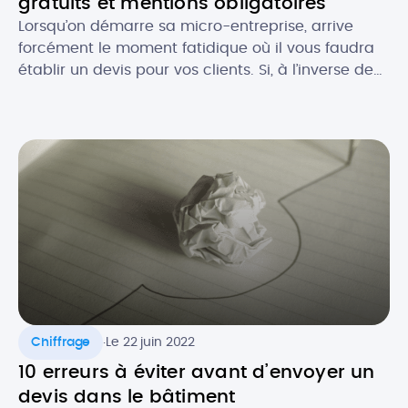
gratuits et mentions obligatoires
Lorsqu’on démarre sa micro-entreprise, arrive
forcément le moment fatidique où il vous faudra
établir un devis pour vos clients. Si, à l’inverse de
la facture, le devis n’est pas toujours obligatoire,
celui-ci est souvent recommandé, notamment
pour se couvrir au niveau légal. Comment faire un
devis en tant que micro-entrepreneur ? Que doit-
il contenir au niveau […]
.
Chiffrage
Le 22 juin 2022
10 erreurs à éviter avant d’envoyer un
devis dans le bâtiment