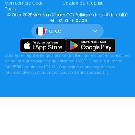
Mon compte Obat
Gestion d’entreprise
Tarifs
© Obat 2026
Mentions légales
CGU
Politique de confidentialité
Tél : 02 53 48 07 06
France
Obat est enregistré en qualité mandataire non-exclusif en opérations
de banque et en services de paiement (MOBSP) sous le numéro
24005062 auprès de l’ORIAS (Organisme pour le registre des
intermédiaires en Assurances, plus de détails sur
orias.fr
).