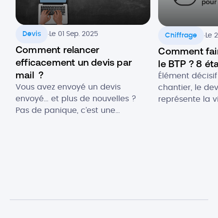
.
.
Devis
Le 01 Sep. 2025
Chiffrage
Le 
Comment relancer
Comment fair
efficacement un devis par
le BTP ? 8 ét
mail ?
Élément décisif
Vous avez envoyé un devis
chantier, le de
envoyé… et plus de nouvelles ?
représente la 
Pas de panique, c’est une
de votre entrep
situation courante dans le BTP.
signature, il d
Les clients comparent les offres,
légal à valeur 
manquent de temps ou doutent
bonnes raisons 
encore : leur silence ne veut pas
avec soin ! Vo
dire que le projet est perdu.
qu’artisan et v
Souvent, une bonne relance de
peu dépassé lor
devis par mail suffit à raviver […]
faire vos […]