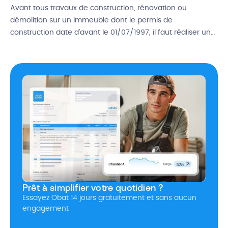
Avant tous travaux de construction, rénovation ou
démolition sur un immeuble dont le permis de
construction date d’avant le 01/07/1997, il faut réaliser un
diagnostic amiante avant travaux (DAAT) pour vous
assurer que les travaux n’induisent aucun risque pour les
travailleurs, les riverains et les futurs habitants. Vous
devrez potentiellement adapter vos modes opératoires
pour […]
Prêt à simplifier votre quotidien ?
Essayez Obat 14 jours gratuitement et sans aucun
engagement