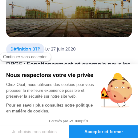
.
Définition BTP
Le 27 juin 2020
DPGF : Fonctionnement et exemple pour les
marchés publics
Lors d’un d’appel d’offre dans le cadre de marchés publics
et privés, l’acheteur est en droit de demander aux
candidats la décomposition du prix tarifaire de leur
prestation. Lorsque cette prestation est rémunérée au
forfait, entre alors en jeu la DPGF, ou Décomposition du Prix
Global Forfaitaire. Cette pièce financière, très courante
dans les marchés […]