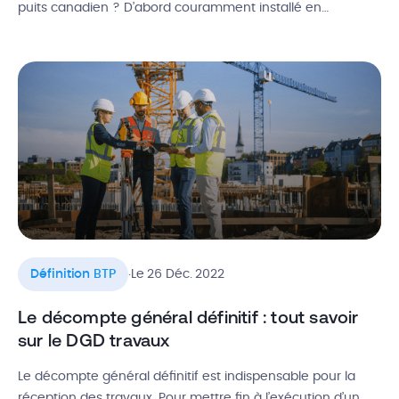
puits canadien ? D’abord couramment installé en
Provence dans les années 80, ce système géothermique
intéresse de plus en plus de professionnels et de
particuliers. Dans cet article, découvrez comment
fonctionne un puits canadien, […]
.
Définition BTP
Le 26 Déc. 2022
Le décompte général définitif : tout savoir
sur le DGD travaux
Le décompte général définitif est indispensable pour la
réception des travaux. Pour mettre fin à l’exécution d’un