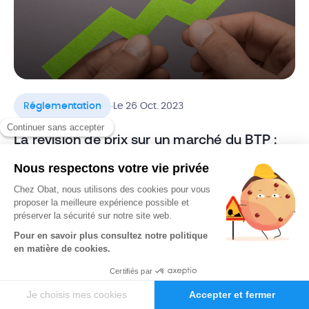
.
Réglementation
Le 26 Oct. 2023
La révision de prix sur un marché du BTP :
tout comprendre
Face à l’envolée des coûts des matériaux ces derniers
mois, les entreprises du secteur du bâtiment sont mises à
rude épreuve. Et ne pas ajuster ces augmentations sur les
tarifs proposés à vos clients peut fortement affecter les
bénéfices d’une entreprise. Pour les contrats privés et
publics, il est possible de procéder à une révision […]