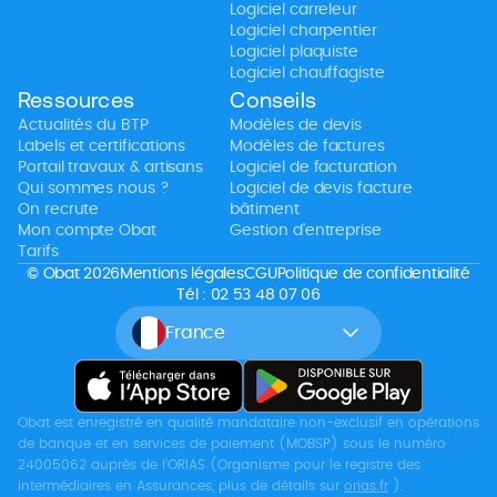
Logiciel carreleur
Logiciel charpentier
Logiciel plaquiste
Logiciel chauffagiste
Ressources
Conseils
Actualités du BTP
Modèles de devis
Labels et certifications
Modèles de factures
Portail travaux & artisans
Logiciel de facturation
Qui sommes nous ?
Logiciel de devis facture
On recrute
bâtiment
Mon compte Obat
Gestion d’entreprise
Tarifs
© Obat 2026
Mentions légales
CGU
Politique de confidentialité
Tél : 02 53 48 07 06
France
Obat est enregistré en qualité mandataire non-exclusif en opérations
de banque et en services de paiement (MOBSP) sous le numéro
24005062 auprès de l’ORIAS (Organisme pour le registre des
intermédiaires en Assurances, plus de détails sur
orias.fr
).