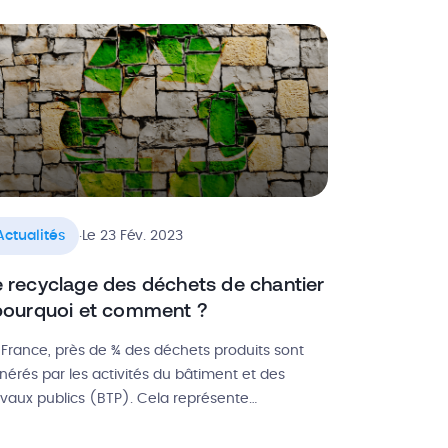
ur des chantiers réussis. Des objets si efficaces,
 évidents, que les lobbies de l’outillage
ofessionnel BTP tentent depuis de nombreuses
]
.
Actualités
Le 23 Fév. 2023
e recyclage des déchets de chantier
 pourquoi et comment ?
 France, près de ¾ des déchets produits sont
nérés par les activités du bâtiment et des
avaux publics (BTP). Cela représente
jourd’hui plus de 300 millions de tonnes de
chets ! Le problème, c’est que seulement la