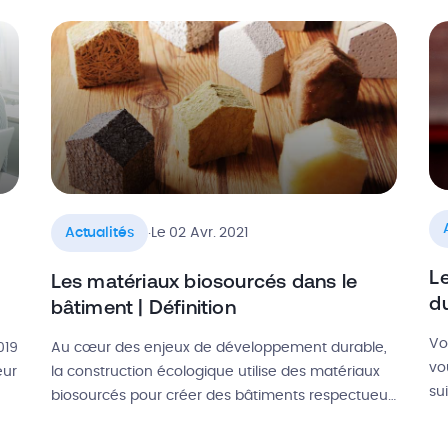
s
le
én
fi
.
Actualités
Le 02 Avr. 2021
Le
Les matériaux biosourcés dans le
d
bâtiment | Définition
Vo
019
Au cœur des enjeux de développement durable,
vo
eur
la construction écologique utilise des matériaux
su
biosourcés pour créer des bâtiments respectueux
ap
de l’environnement. Le secteur du BTP doit donc
av
s’adapter et se familiariser avec l’utilisation de ces