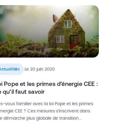
former et sensibiliser les maîtres d’ouvrage sur
 question […]
.
Actualités
Le 20 juin 2020
i Pope et les primes d’énergie CEE :
 qu’il faut savoir
es-vous familier avec la loi Pope et les primes
énergie CEE ? Ces mesures s’inscrivent dans
e démarche plus globale de transition
ergétique et de protection de l’environnement,
ut en favorisant les économies d’énergie pour