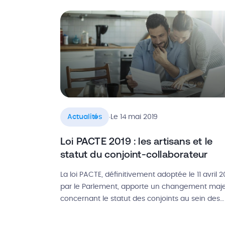
diminuer cette consommation d’énergie. Depui
la RT 2012, on observe une généralisation des
maisons à énergie positive dans la […]
.
Actualités
Le 14 mai 2019
Loi PACTE 2019 : les artisans et le
statut du conjoint-collaborateur
La loi PACTE, définitivement adoptée le 11 avril 2
par le Parlement, apporte un changement maj
concernant le statut des conjoints au sein des
entreprises BTP. Quelle était jusqu’ici la situation
d’un conjoint d’artisan et quels changements