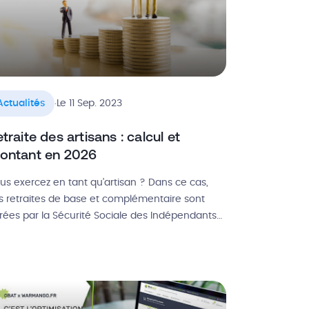
.
Actualités
Le 11 Sep. 2023
traite des artisans : calcul et
ontant en 2026
us exercez en tant qu’artisan ? Dans ce cas,
s retraites de base et complémentaire sont
rées par la Sécurité Sociale des Indépendants
SI, anciennement RSI). Depuis 1973, le régime
 retraite de base des artisans est harmonisé
ec celui des salariés, mais les droits accumulés
ant cette réforme demeurent intacts. Dans cet
ticle, découvrons […]