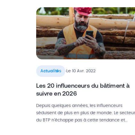
cette loi va-t-elle entraîner ? Retour sur les
enjeux de la Loi PACTE.
.
Actualités
Le 10 Avr. 2022
Les 20 influenceurs du bâtiment à
suivre en 2026
Depuis quelques années, les influenceurs
séduisent de plus en plus de monde. Le secteu
du BTP n’échappe pas à cette tendance et
compte aujourd’hui de nombreux artisans qui
partagent du contenu lié à leur métier sur les