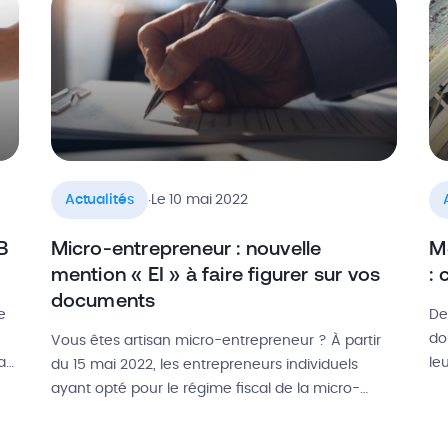
]
rapidement. […]
dé
co
.
Actualités
Le 10 mai 2022
B
Micro-entrepreneur : nouvelle
Me
mention « EI » à faire figurer sur vos
: 
documents
e
De
do
Vous êtes artisan micro-entrepreneur ? À partir
a
le
du 15 mai 2022, les entrepreneurs individuels
Ce
ayant opté pour le régime fiscal de la micro-
té.
dé
entreprise devront indiquer une nouvelle mention
ga
légale sur l’ensemble de leurs documents