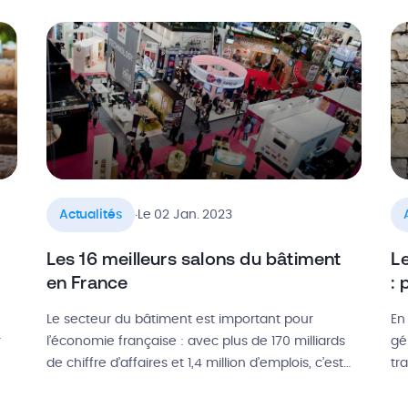
po
écomatériaux comme le bois, le liège ou encore
si
la ouate de cellulose. Dans cet article, on vous
pr
explique ce qu’est […]
[…
.
Actualités
Le 02 Jan. 2023
Les 16 meilleurs salons du bâtiment
L
en France
:
Le secteur du bâtiment est important pour
En
r
l’économie française : avec plus de 170 milliards
gé
de chiffre d’affaires et 1,4 million d’emplois, c’est
tr
l’une de nos plus importantes industries. C’est
au
pourquoi des salons du bâtiment et de la
dé