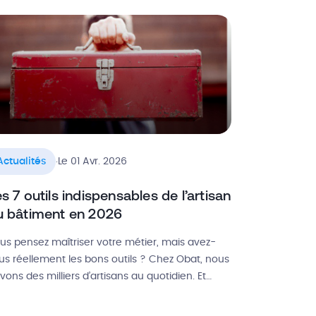
s foyers. Il s’agit donc de favoriser la sobriété
ergétique à travers des primes, aides et
nancements attribués par les […]
.
Actualités
Le 01 Avr. 2026
s 7 outils indispensables de l’artisan
u bâtiment en 2026
us pensez maîtriser votre métier, mais avez-
us réellement les bons outils ? Chez Obat, nous
ivons des milliers d’artisans au quotidien. Et
rès une analyse approfondie du terrain, nous
ons identifié 7 équipements indispensables