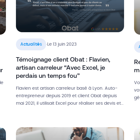
.
Actualités
Le 13 juin 2023
Témoignage client Obat : Flavien,
Re
artisan carreleur “Avec Excel, je
r
m
perdais un temps fou”
le
Vo
Flavien est artisan carreleur basé à Lyon. Auto-
vo
entrepreneur depuis 2019 et client Obat depuis
gé
mai 2021, il utilisait Excel pour réaliser ses devis et
(S
factures avant de prendre la décision de passer à
-
de
une solution plus performante. Dans ce
av
témoignage, il revient sur le pourquoi de son
ser
av
choix de départ, sur les limites d’un outil […]
ar