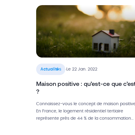
acteurs majeurs du secteur tels que la […]
.
Actualités
Le 22 Jan. 2022
Maison positive : qu’est-ce que c’es
?
Connaissez-vous le concept de maison positiv
En France, le logement résidentiel tertiaire
représente près de 44 % de la consommation
énergétique. Plus qu’un besoin, c’est une urge
de trouver une solution pérenne et efficace po