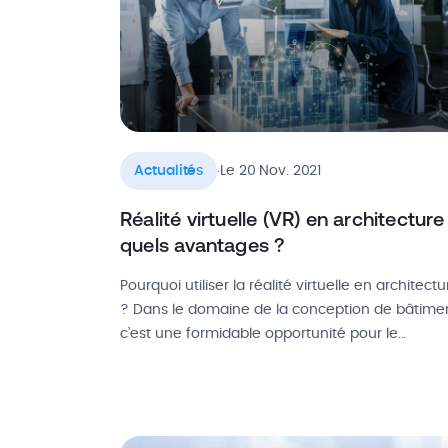
.
Actualités
Le 20 Nov. 2021
Réalité virtuelle (VR) en architecture 
quels avantages ?
Pourquoi utiliser la réalité virtuelle en architectu
? Dans le domaine de la conception de bâtimen
c’est une formidable opportunité pour le
concepteur comme pour le maître d’ouvrage d
visualiser la construction avant même que ne
débutent les travaux. Se promener à travers les
différents espaces, imaginer les éléments de