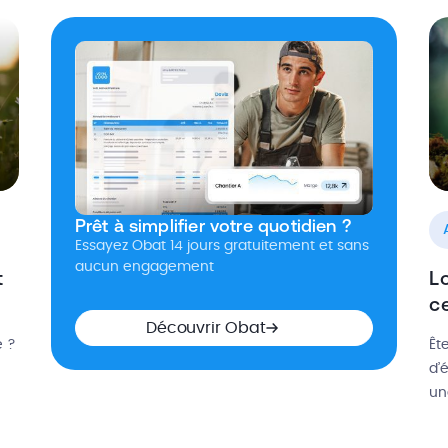
In
professionnels. C’est la mention “EI” ou
la
“Entrepreneur Individuel”. Celle-ci devra figurer
obligatoirement à côté de votre nom sur tous vos
devis, […]
Prêt à simplifier votre quotidien ?
Essayez Obat 14 jours gratuitement et sans
aucun engagement
t
Lo
ce
Découvrir Obat
e ?
Êt
d’
un
nce
én
ur
to