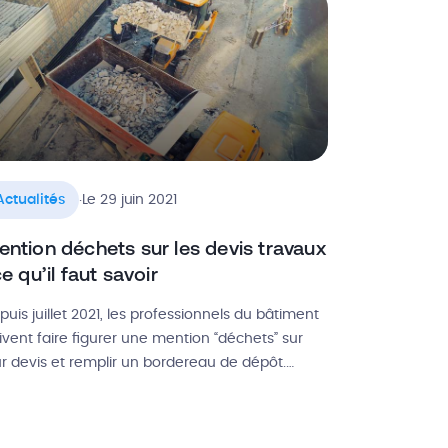
cidé d’unir leurs forces à travers cette
llaboration. Au programme : des […]
.
Actualités
Le 29 juin 2021
ntion déchets sur les devis travaux
ce qu’il faut savoir
puis juillet 2021, les professionnels du bâtiment
ivent faire figurer une mention “déchets” sur
ur devis et remplir un bordereau de dépôt.
tte obligation fait suite au décret paru fin
cembre 2020 dans le cadre de la loi anti
spillage pour l’économie circulaire. Son but ?