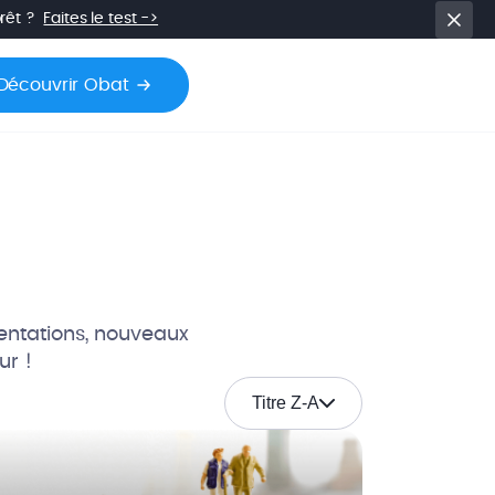
prêt ?
Faites le test ->
Découvrir Obat
mentations, nouveaux
ur !
Titre Z-A