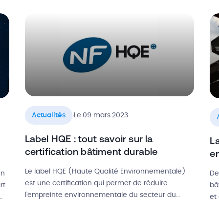
construction sont organisés tout au long de
mo
l’année, et partout en France. Cela permet aux
de
[…]
artisans et professionnels […]
vr
.
Actualités
Le 09 mars 2023
Label HQE : tout savoir sur la
La
certification bâtiment durable
en
Le label HQE (Haute Qualité Environnementale)
en
De
est une certification qui permet de réduire
rt
bâ
l’empreinte environnementale du secteur du
et
bâtiment tout en offrant des conditions de vie
vo
plus saines et confortables aux occupants des