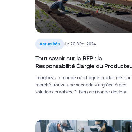
.
Actualités
Le 20 Déc. 2024
Tout savoir sur la REP : la
Responsabilité Élargie du Producteu
Imaginez un monde où chaque produit mis sur 
marché trouve une seconde vie grâce à des
solutions durables. Et bien ce monde devient
réalité grâce à la Responsabilité Élargie du
Producteur (REP), un dispositif issu de la loi anti
gaspillage pour une économie circulaire. Cette
réglementation oblige les producteurs à repen
leur rôle dans la […]