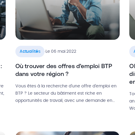
.
Actualités
Le 06 mai 2022
:
Où trouver des offres d’emploi BTP
Ob
dans votre région ?
di
e
re
Vous êtes à la recherche d’une offre d’emploi en
t,
BTP ? Le secteur du bâtiment est riche en
To
opportunités de travail, avec une demande en
an
e
main d’œuvre qui ne cesse d’augmenter. Pour les
Wa
jeunes à la recherche d’une alternance comme
du
pour les adultes en reconversion professionnelle,
ob
c’est une chance formidable de trouver un travail
ar