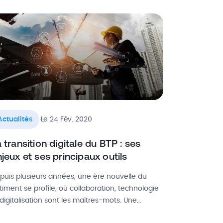
itié de ces déchets sont valorisés. Le recyclage
s déchets de chantier est donc devenu une
aie […]
.
Actualités
Le 24 Fév. 2020
 transition digitale du BTP : ses
jeux et ses principaux outils
puis plusieurs années, une ère nouvelle du
timent se profile, où collaboration, technologie
 digitalisation sont les maîtres-mots. Une
lonté commune de renouveler l’image du